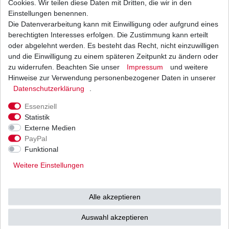
Cookies. Wir teilen diese Daten mit Dritten, die wir in den
Einstellungen benennen.
Die Datenverarbeitung kann mit Einwilligung oder aufgrund eines
Chokezug Yamaha XJ600 S Diversion 4BR 4LX
RJ01 1996 - 2003
berechtigten Interesses erfolgen. Die Zustimmung kann erteilt
14,74 € *
oder abgelehnt werden. Es besteht das Recht, nicht einzuwilligen
UVP 16,24 €
und die Einwilligung zu einem späteren Zeitpunkt zu ändern oder
1
Stück
| 14,74 € / Stück
*
inkl. ges. MwSt.
zzgl.
Versandkosten
zu widerrufen. Beachten Sie unser
Impressum
und weitere
Hinweise zur Verwendung personenbezogener Daten in unserer
Daten­schutz­erklärung
.
Essenziell
Statistik
Externe Medien
Versand
Bezahlarten
PayPal
Funktional
Weitere Einstellungen
Vorkasse
Alle akzeptieren
Barzahlung bei Abholung in
53783 Eitorf (
Bitte
Ab einem Warenwert von
Auswahl akzeptieren
unbedingt Termin
500 Euro versenden wir