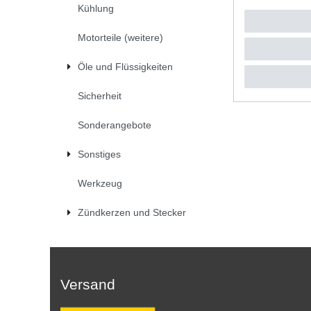
Kühlung
UVP 16,2
1
Stück
|
*
inkl. ges
Motorteile (weitere)
Öle und Flüssigkeiten
Sicherheit
Sonderangebote
Sonstiges
Werkzeug
Zündkerzen und Stecker
Versand