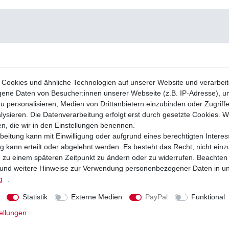
Cookies und ähnliche Technologien auf unserer Website und verarbei
ne Daten von Besucher:innen unserer Webseite (z.B. IP-Adresse), um
u personalisieren, Medien von Drittanbietern einzubinden oder Zugriff
ysieren. Die Datenverarbeitung erfolgt erst durch gesetzte Cookies. Wi
en, die wir in den Einstellungen benennen.
beitung kann mit Einwilligung oder aufgrund eines berechtigten Interes
 kann erteilt oder abgelehnt werden. Es besteht das Recht, nicht einz
ng zu einem späteren Zeitpunkt zu ändern oder zu widerrufen. Beachten
und weitere Hinweise zur Verwendung personenbezogener Daten in u
g
.
Statistik
Externe Medien
PayPal
Funktional
ellungen
 Yamaha XJ600 NH NN 4BR 4LX RJ01
03