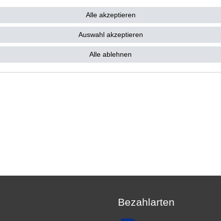
14,74 € *
4 €
Alle akzeptieren
 14,74 € / Stück
. MwSt.
zzgl.
Versandkosten
Auswahl akzeptieren
Alle ablehnen
Bezahlarten