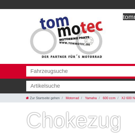
tomm
Zur Startseite gehen
Motorrad
Yamaha
600 ccm
XJ 600 N
Chokezug