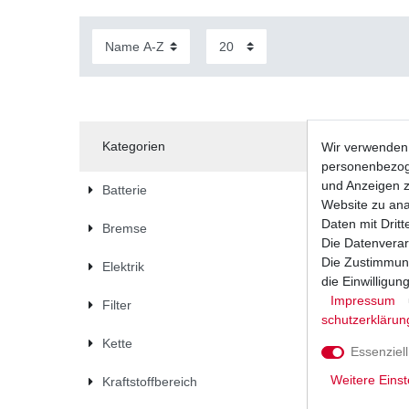
Kategorien
Wir verwenden 
personenbezoge
und Anzeigen z
Batterie
Website zu anal
Daten mit Dritt
Bremse
Die Datenverar
Die Zustimmung
Elektrik
die Einwilligu
Impressum
Filter
schutz­erklärun
Kette
Essenziell
Weitere Einst
Kraftstoffbereich
Chokezug
1994 - 20