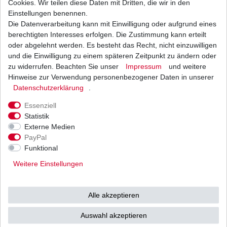
Cookies. Wir teilen diese Daten mit Dritten, die wir in den
Einstellungen benennen.
Die Datenverarbeitung kann mit Einwilligung oder aufgrund eines
Tachowelle Yamaha div. Modelle 4001
berechtigten Interesses erfolgen. Die Zustimmung kann erteilt
7,66 € *
oder abgelehnt werden. Es besteht das Recht, nicht einzuwilligen
UVP 8,44 €
und die Einwilligung zu einem späteren Zeitpunkt zu ändern oder
1
Stück
| 7,66 € / Stück
*
inkl. ges. MwSt.
zzgl.
Versandkosten
zu widerrufen. Beachten Sie unser
Impressum
und weitere
Hinweise zur Verwendung personenbezogener Daten in unserer
Daten­schutz­erklärung
.
Essenziell
Statistik
Externe Medien
Versand
Bezahlarten
PayPal
Funktional
Weitere Einstellungen
Vorkasse
Alle akzeptieren
Barzahlung bei Abholung in
53783 Eitorf (
Bitte
Ab einem Warenwert von
Auswahl akzeptieren
unbedingt Termin
500 Euro versenden wir