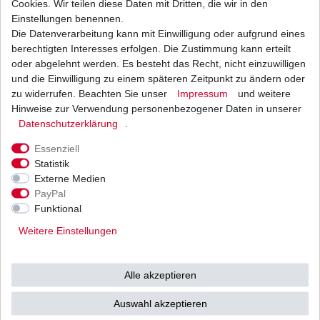
Cookies. Wir teilen diese Daten mit Dritten, die wir in den
Einstellungen benennen.
Die Datenverarbeitung kann mit Einwilligung oder aufgrund eines
Benzinfilter Kraftstofffilter Yamaha 9mm
berechtigten Interesses erfolgen. Die Zustimmung kann erteilt
3,95 € *
oder abgelehnt werden. Es besteht das Recht, nicht einzuwilligen
UVP 5,00 €
und die Einwilligung zu einem späteren Zeitpunkt zu ändern oder
1
Stück
| 3,95 € / Stück
*
inkl. ges. MwSt.
zzgl.
Versandkosten
zu widerrufen. Beachten Sie unser
Impressum
und weitere
Hinweise zur Verwendung personenbezogener Daten in unserer
Daten­schutz­erklärung
.
Essenziell
Statistik
Externe Medien
Versand
Bezahlarten
PayPal
Funktional
Weitere Einstellungen
Vorkasse
Alle akzeptieren
Barzahlung bei Abholung in
53783 Eitorf (
Bitte
Ab einem Warenwert von
Auswahl akzeptieren
unbedingt Termin
500 Euro versenden wir