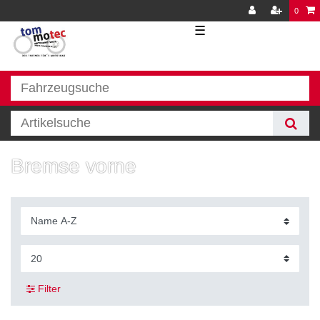
0
☰
Bremse vorne
Filter