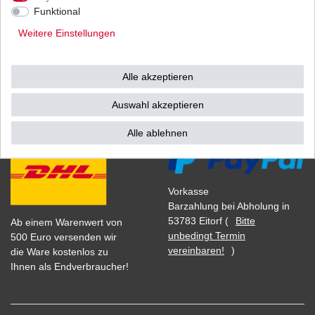
1
Stück
| 14,87 € / Stück
Funktional
*
inkl. ges. MwSt.
zzgl.
Versandkosten
Weitere Einstellungen
Alle akzeptieren
Versand
Bezahlarten
Auswahl akzeptieren
Alle ablehnen
Vorkasse
Barzahlung bei Abholung in
53783 Eitorf (
Bitte
Ab einem Warenwert von
unbedingt Termin
500 Euro versenden wir
vereinbaren!
)
die Ware kostenlos zu
Ihnen als Endverbraucher!