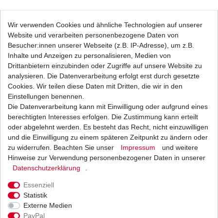
Bremsbeläge EBC FA 179 FA179 Standard
Wir verwenden Cookies und ähnliche Technologien auf unserer
Bremsklötze
Website und verarbeiten personenbezogene Daten von
26,93 € *
UVP 39,35 €
Besucher:innen unserer Webseite (z.B. IP-Adresse), um z.B.
1
Satz
| 26,93 € / Satz
Inhalte und Anzeigen zu personalisieren, Medien von
*
inkl. ges. MwSt.
zzgl.
Versandkosten
Drittanbietern einzubinden oder Zugriffe auf unsere Website zu
analysieren. Die Datenverarbeitung erfolgt erst durch gesetzte
Cookies. Wir teilen diese Daten mit Dritten, die wir in den
Einstellungen benennen.
Die Datenverarbeitung kann mit Einwilligung oder aufgrund eines
Bremsbeläge EBC FA 179 V FA179V FA179 V
Semi-Sinter Bremsklötze vorne
berechtigten Interesses erfolgen. Die Zustimmung kann erteilt
25,09 € *
oder abgelehnt werden. Es besteht das Recht, nicht einzuwilligen
UVP 36,65 €
und die Einwilligung zu einem späteren Zeitpunkt zu ändern oder
1
Satz
| 25,09 € / Satz
*
inkl. ges. MwSt.
zzgl.
Versandkosten
zu widerrufen. Beachten Sie unser
Impressum
und weitere
Hinweise zur Verwendung personenbezogener Daten in unserer
Daten­schutz­erklärung
.
Essenziell
Bremslichtschalter vorne Yamaha 04006
Statistik
zwischen 1991-2003
Externe Medien
14,87 € *
UVP 18,21 €
PayPal