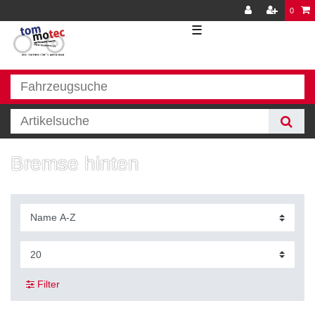
0
☰
Bremse hinten
Filter