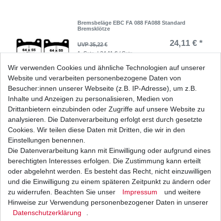
Bremsbeläge EBC FA 088 FA088 Standard
Bremsklötze
24,11 € *
UVP 35,22 €
1
Satz
| 24,11 € / Satz
*
inkl. ges. MwSt.
zzgl.
Versandkosten
Wir verwenden Cookies und ähnliche Technologien auf unserer
Website und verarbeiten personenbezogene Daten von
Besucher:innen unserer Webseite (z.B. IP-Adresse), um z.B.
Inhalte und Anzeigen zu personalisieren, Medien von
Drittanbietern einzubinden oder Zugriffe auf unsere Website zu
Bremsbeläge EBC FA 088 HH FA088HH FA 88
HH FA88HH Sinter Bremsklötze
analysieren. Die Datenverarbeitung erfolgt erst durch gesetzte
32,74 € *
Cookies. Wir teilen diese Daten mit Dritten, die wir in den
UVP 47,84 €
1
Satz
| 32,74 € / Satz
Einstellungen benennen.
*
inkl. ges. MwSt.
zzgl.
Versandkosten
Die Datenverarbeitung kann mit Einwilligung oder aufgrund eines
berechtigten Interesses erfolgen. Die Zustimmung kann erteilt
oder abgelehnt werden. Es besteht das Recht, nicht einzuwilligen
und die Einwilligung zu einem späteren Zeitpunkt zu ändern oder
zu widerrufen. Beachten Sie unser
Impressum
und weitere
Bremsklötze Ferodo FDB 337 P FDB337 P
Platinum Bremsbeläge
Hinweise zur Verwendung personenbezogener Daten in unserer
Daten­schutz­erklärung
.
19,50 € *
UVP 26,19 €