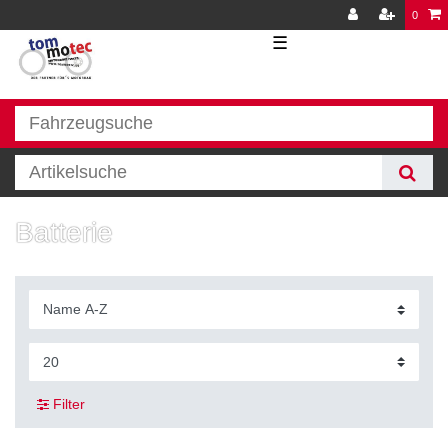
0
☰
Batterie
Filter