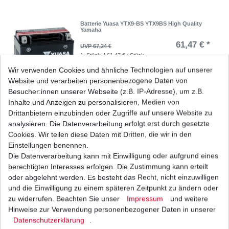
Batterie Yuasa YTX9-BS YTX9BS High Quality
Yamaha
61,47 € *
UVP 67,24 €
1
Stück
| 61,47 € / Stück
*
inkl. ges. MwSt.
zzgl.
Versandkosten
Wir verwenden Cookies und ähnliche Technologien auf unserer
Website und verarbeiten personenbezogene Daten von
Besucher:innen unserer Webseite (z.B. IP-Adresse), um z.B.
Inhalte und Anzeigen zu personalisieren, Medien von
Drittanbietern einzubinden oder Zugriffe auf unsere Website zu
Gel Batterie YTX9-BS Yamaha TT 600 E 4GV 4LW
1994 - 1998
analysieren. Die Datenverarbeitung erfolgt erst durch gesetzte
41,15 € *
Cookies. Wir teilen diese Daten mit Dritten, die wir in den
UVP 47,71 €
1
Stück
| 41,15 € / Stück
Einstellungen benennen.
*
inkl. ges. MwSt.
zzgl.
Versandkosten
Die Datenverarbeitung kann mit Einwilligung oder aufgrund eines
berechtigten Interesses erfolgen. Die Zustimmung kann erteilt
oder abgelehnt werden. Es besteht das Recht, nicht einzuwilligen
und die Einwilligung zu einem späteren Zeitpunkt zu ändern oder
zu widerrufen. Beachten Sie unser
Impressum
und weitere
Marken Batterie YTX9-BS wartungsfrei für
Yamaha
Hinweise zur Verwendung personenbezogener Daten in unserer
Daten­schutz­erklärung
.
33,61 € *
UVP 36,76 €