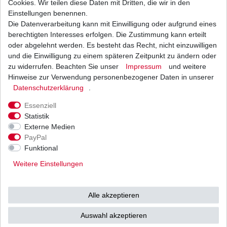
Cookies. Wir teilen diese Daten mit Dritten, die wir in den
Einstellungen benennen.
Die Datenverarbeitung kann mit Einwilligung oder aufgrund eines
Luftfilter Hiflo Yamaha SRX 600 1XL 1XM 2TM
1986 - 1989
berechtigten Interesses erfolgen. Die Zustimmung kann erteilt
21,65 € *
oder abgelehnt werden. Es besteht das Recht, nicht einzuwilligen
UVP 26,53 €
und die Einwilligung zu einem späteren Zeitpunkt zu ändern oder
1
Stück
| 21,65 € / Stück
*
inkl. ges. MwSt.
zzgl.
Versandkosten
zu widerrufen. Beachten Sie unser
Impressum
und weitere
Hinweise zur Verwendung personenbezogener Daten in unserer
Daten­schutz­erklärung
.
Essenziell
Statistik
Externe Medien
Versand
Bezahlarten
PayPal
Funktional
Weitere Einstellungen
Vorkasse
Alle akzeptieren
Barzahlung bei Abholung in
53783 Eitorf (
Bitte
Ab einem Warenwert von
Auswahl akzeptieren
unbedingt Termin
500 Euro versenden wir