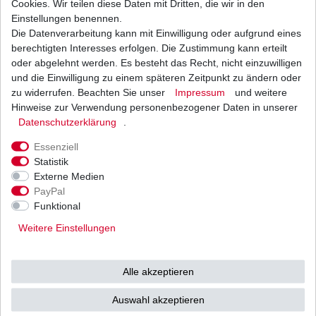
Cookies. Wir teilen diese Daten mit Dritten, die wir in den
Einstellungen benennen.
Die Datenverarbeitung kann mit Einwilligung oder aufgrund eines
Luftfilter Hiflo Yamaha FZS 600 Fazer RJ02 1998
- 2003
berechtigten Interesses erfolgen. Die Zustimmung kann erteilt
17,87 € *
oder abgelehnt werden. Es besteht das Recht, nicht einzuwilligen
UVP 21,90 €
und die Einwilligung zu einem späteren Zeitpunkt zu ändern oder
1
Stück
| 17,87 € / Stück
*
inkl. ges. MwSt.
zzgl.
Versandkosten
zu widerrufen. Beachten Sie unser
Impressum
und weitere
Hinweise zur Verwendung personenbezogener Daten in unserer
Daten­schutz­erklärung
.
Essenziell
Statistik
Externe Medien
Versand
Bezahlarten
PayPal
Funktional
Weitere Einstellungen
Vorkasse
Alle akzeptieren
Barzahlung bei Abholung in
53783 Eitorf (
Bitte
Ab einem Warenwert von
Auswahl akzeptieren
unbedingt Termin
500 Euro versenden wir