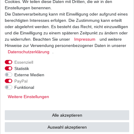
Cookies. Wir teilen diese Daten mit Dritten, die wir in den
Einstellungen benennen.
Die Datenverarbeitung kann mit Einwilligung oder aufgrund eines
Luftfilter Hiflo Yamaha FZR 600 R Genesis 4JH
4MH 4MM 1994 - 1995
berechtigten Interesses erfolgen. Die Zustimmung kann erteilt
23,29 € *
oder abgelehnt werden. Es besteht das Recht, nicht einzuwilligen
UVP 28,53 €
und die Einwilligung zu einem späteren Zeitpunkt zu ändern oder
1
Stück
| 23,29 € / Stück
*
inkl. ges. MwSt.
zzgl.
Versandkosten
zu widerrufen. Beachten Sie unser
Impressum
und weitere
Hinweise zur Verwendung personenbezogener Daten in unserer
Daten­schutz­erklärung
.
Essenziell
Statistik
Externe Medien
Versand
Bezahlarten
PayPal
Funktional
Weitere Einstellungen
Vorkasse
Alle akzeptieren
Barzahlung bei Abholung in
53783 Eitorf (
Bitte
Ab einem Warenwert von
Auswahl akzeptieren
unbedingt Termin
500 Euro versenden wir