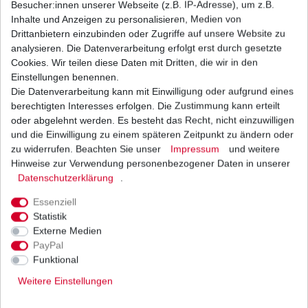
Besucher:innen unserer Webseite (z.B. IP-Adresse), um z.B.
Inhalte und Anzeigen zu personalisieren, Medien von
Regler Lichtmaschine Yamaha FZR 600 Genesis
Drittanbietern einzubinden oder Zugriffe auf unsere Website zu
3HE 3RG 3RH 1989-1993 HQ
analysieren. Die Datenverarbeitung erfolgt erst durch gesetzte
69,93 € *
Cookies. Wir teilen diese Daten mit Dritten, die wir in den
UVP 85,66 €
1
Stück
| 69,93 € / Stück
Einstellungen benennen.
*
inkl. ges. MwSt.
zzgl.
Versandkosten
Die Datenverarbeitung kann mit Einwilligung oder aufgrund eines
berechtigten Interesses erfolgen. Die Zustimmung kann erteilt
oder abgelehnt werden. Es besteht das Recht, nicht einzuwilligen
und die Einwilligung zu einem späteren Zeitpunkt zu ändern oder
zu widerrufen. Beachten Sie unser
Impressum
und weitere
Regler Lichtmaschine Yamaha FZR 600 Genesis
3HE 3RG 3RH 1989-1993 mK
Hinweise zur Verwendung personenbezogener Daten in unserer
Daten­schutz­erklärung
23,80 € *
.
1
Stück
| 23,80 € / Stück
Essenziell
*
inkl. ges. MwSt.
zzgl.
Versandkosten
Statistik
Externe Medien
PayPal
Funktional
Weitere Einstellungen
Versand
Bezahlarten