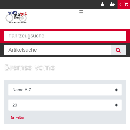
0
☰
Bremse vorne
Filter