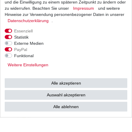
und die Einwilligung zu einem späteren Zeitpunkt zu ändern oder
1
Satz
| 22,64 € / Satz
*
inkl. ges. MwSt.
zzgl.
Versandkosten
zu widerrufen. Beachten Sie unser
Impressum
und weitere
Hinweise zur Verwendung personenbezogener Daten in unserer
Daten­schutz­erklärung
.
Essenziell
Bremsklötze Ferodo FDB 337 P FDB337 P
Statistik
Platinum Bremsbeläge
Externe Medien
19,50 € *
UVP 26,19 €
PayPal
1
Satz
| 19,50 € / Satz
Funktional
*
inkl. ges. MwSt.
zzgl.
Versandkosten
Weitere Einstellungen
Alle akzeptieren
Bremsklötze Ferodo FDB 337 ST FDB337 ST
Sinter Bremsbeläge
Auswahl akzeptieren
28,50 € *
UVP 39,90 €
1
Satz
| 28,50 € / Satz
Alle ablehnen
*
inkl. ges. MwSt.
zzgl.
Versandkosten