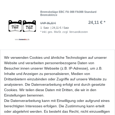
Bremsbeläge EBC FA 088 FA088 Standard
Bremsklötze
24,11 € *
UVP 35,22 €
1
Satz
| 24,11 € / Satz
*
inkl. ges. MwSt.
zzgl.
Versandkosten
Bremsbeläge EBC FA 088 HH FA088HH FA 88
Wir verwenden Cookies und ähnliche Technologien auf unserer
HH FA88HH Sinter Bremsklötze
Website und verarbeiten personenbezogene Daten von
32,74 € *
UVP 47,84 €
Besucher:innen unserer Webseite (z.B. IP-Adresse), um z.B.
1
Satz
| 32,74 € / Satz
Inhalte und Anzeigen zu personalisieren, Medien von
*
inkl. ges. MwSt.
zzgl.
Versandkosten
Drittanbietern einzubinden oder Zugriffe auf unsere Website zu
analysieren. Die Datenverarbeitung erfolgt erst durch gesetzte
Cookies. Wir teilen diese Daten mit Dritten, die wir in den
Einstellungen benennen.
Die Datenverarbeitung kann mit Einwilligung oder aufgrund eines
Bremsbeläge EBC FA 160 FA160 Standard
Bremsklötze Yamaha vorne
berechtigten Interesses erfolgen. Die Zustimmung kann erteilt
22,64 € *
oder abgelehnt werden. Es besteht das Recht, nicht einzuwilligen
UVP 33,08 €