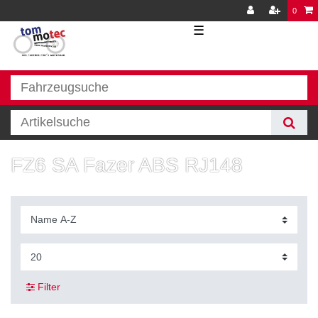
0
☰
FZ6 SA Fazer ABS RJ148
Filter