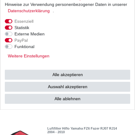
Hinweise zur Verwendung personenbezogener Daten in unserer
Daten­schutz­erklärung
.
Essenziell
Kupplung Yamaha FZ6 N RJ07 RJ14 2004-2010
Statistik
Externe Medien
49,98 € *
UVP 61,70 €
PayPal
1
Satz
| 49,98 € / Satz
Funktional
*
inkl. ges. MwSt.
zzgl.
Versandkosten
Weitere Einstellungen
Alle akzeptieren
Kupplungszug Yamaha FZ6 S Fazer RJ07 RJ14
2004-2008
Auswahl akzeptieren
34,36 € *
UVP 37,85 €
1
Stück
| 34,36 € / Stück
Alle ablehnen
*
inkl. ges. MwSt.
zzgl.
Versandkosten
Luftfilter Hiflo Yamaha FZ6 Fazer RJ07 RJ14
2004 - 2010