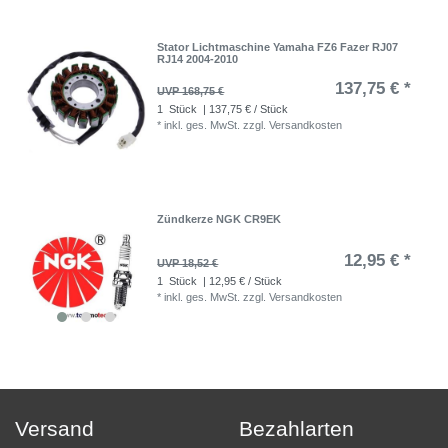
Stator Lichtmaschine Yamaha FZ6 Fazer RJ07
RJ14 2004-2010
137,75 € *
UVP 168,75 €
1
Stück
| 137,75 € / Stück
*
inkl. ges. MwSt.
zzgl.
Versandkosten
Zündkerze NGK CR9EK
12,95 € *
UVP 18,52 €
1
Stück
| 12,95 € / Stück
*
inkl. ges. MwSt.
zzgl.
Versandkosten
Versand
Bezahlarten