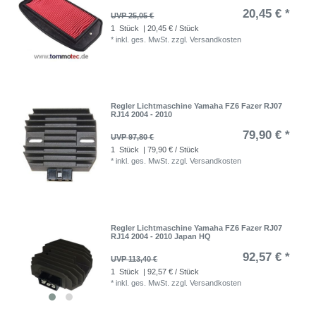
20,45 € *
UVP 25,05 €
1
Stück
| 20,45 € / Stück
*
inkl. ges. MwSt.
zzgl.
Versandkosten
Regler Lichtmaschine Yamaha FZ6 Fazer RJ07
RJ14 2004 - 2010
79,90 € *
UVP 97,80 €
1
Stück
| 79,90 € / Stück
*
inkl. ges. MwSt.
zzgl.
Versandkosten
Regler Lichtmaschine Yamaha FZ6 Fazer RJ07
RJ14 2004 - 2010 Japan HQ
92,57 € *
UVP 113,40 €
1
Stück
| 92,57 € / Stück
*
inkl. ges. MwSt.
zzgl.
Versandkosten