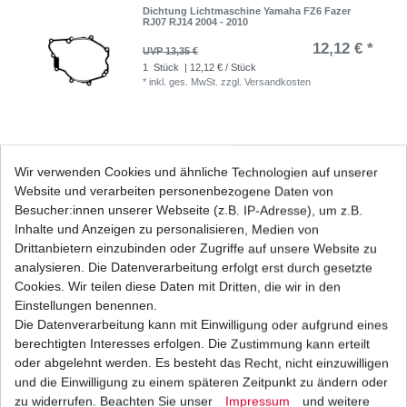
Dichtung Lichtmaschine Yamaha FZ6 Fazer
RJ07 RJ14 2004 - 2010
12,12 € *
UVP 13,35 €
1
Stück
| 12,12 € / Stück
*
inkl. ges. MwSt.
zzgl.
Versandkosten
DID Kettensatz Yamaha FZ6 RJ07 RJ14 2004-
Wir verwenden Cookies und ähnliche Technologien auf unserer
2010 530 VX verstärkt B&S
Website und verarbeiten personenbezogene Daten von
146,18 € *
UVP 184,18 €
Besucher:innen unserer Webseite (z.B. IP-Adresse), um z.B.
1
Satz
| 146,18 € / Satz
Inhalte und Anzeigen zu personalisieren, Medien von
*
inkl. ges. MwSt.
zzgl.
Versandkosten
Drittanbietern einzubinden oder Zugriffe auf unsere Website zu
analysieren. Die Datenverarbeitung erfolgt erst durch gesetzte
Cookies. Wir teilen diese Daten mit Dritten, die wir in den
Einstellungen benennen.
Die Datenverarbeitung kann mit Einwilligung oder aufgrund eines
DID Kettensatz Yamaha FZ6 RJ07 RJ14 2004-
2010 530 ZVMX s-verstärkt B&S
berechtigten Interesses erfolgen. Die Zustimmung kann erteilt
170,46 € *
oder abgelehnt werden. Es besteht das Recht, nicht einzuwilligen
UVP 214,78 €
und die Einwilligung zu einem späteren Zeitpunkt zu ändern oder
1
Satz
| 170,46 € / Satz
*
inkl. ges. MwSt.
zzgl.
Versandkosten
zu widerrufen. Beachten Sie unser
Impressum
und weitere