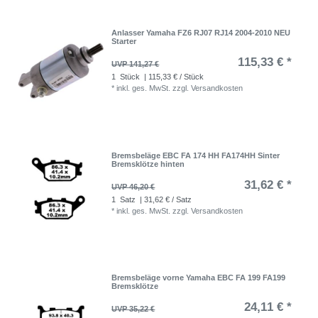
Anlasser Yamaha FZ6 RJ07 RJ14 2004-2010 NEU
Starter
115,33 € *
UVP 141,27 €
1
Stück
| 115,33 € / Stück
*
inkl. ges. MwSt.
zzgl.
Versandkosten
Bremsbeläge EBC FA 174 HH FA174HH Sinter
Bremsklötze hinten
31,62 € *
UVP 46,20 €
1
Satz
| 31,62 € / Satz
*
inkl. ges. MwSt.
zzgl.
Versandkosten
Bremsbeläge vorne Yamaha EBC FA 199 FA199
Bremsklötze
24,11 € *
UVP 35,22 €