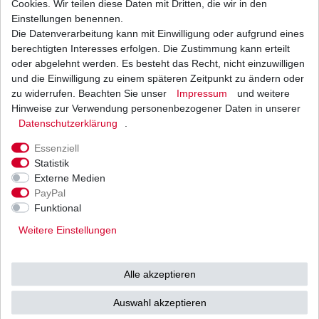
Cookies. Wir teilen diese Daten mit Dritten, die wir in den
Einstellungen benennen.
Die Datenverarbeitung kann mit Einwilligung oder aufgrund eines
Bremsbeläge EBC FA 174 HH FA174HH Sinter
Bremsklötze hinten
berechtigten Interesses erfolgen. Die Zustimmung kann erteilt
31,62 € *
oder abgelehnt werden. Es besteht das Recht, nicht einzuwilligen
UVP 46,20 €
und die Einwilligung zu einem späteren Zeitpunkt zu ändern oder
1
Satz
| 31,62 € / Satz
*
inkl. ges. MwSt.
zzgl.
Versandkosten
zu widerrufen. Beachten Sie unser
Impressum
und weitere
Hinweise zur Verwendung personenbezogener Daten in unserer
Daten­schutz­erklärung
.
Essenziell
Statistik
Externe Medien
Versand
Bezahlarten
PayPal
Funktional
Weitere Einstellungen
Vorkasse
Alle akzeptieren
Barzahlung bei Abholung in
53783 Eitorf (
Bitte
Ab einem Warenwert von
Auswahl akzeptieren
unbedingt Termin
500 Euro versenden wir