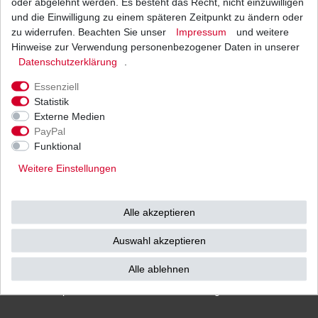
oder abgelehnt werden. Es besteht das Recht, nicht einzuwilligen
und die Einwilligung zu einem späteren Zeitpunkt zu ändern oder
zu widerrufen. Beachten Sie unser
Impressum
und weitere
Hinweise zur Verwendung personenbezogener Daten in unserer
Versand
Bezahlarten
Daten­schutz­erklärung
.
Essenziell
Statistik
Externe Medien
PayPal
Vorkasse
Funktional
Barzahlung bei Abholung in
Weitere Einstellungen
53783 Eitorf (
Bitte
Ab einem Warenwert von
unbedingt Termin
500 Euro versenden wir
vereinbaren!
)
die Ware kostenlos zu
Alle akzeptieren
Ihnen als Endverbraucher!
Auswahl akzeptieren
Alle ablehnen
Impressum
Daten­schutz­erklärung
AGB