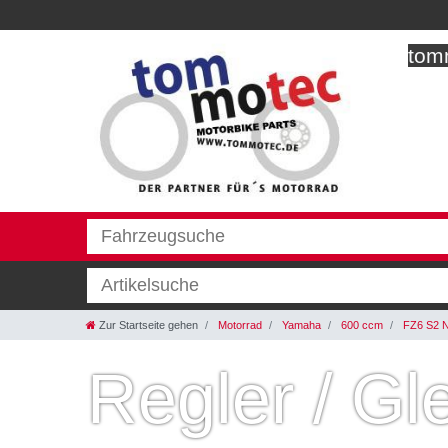
tomm
Zur Startseite gehen
Motorrad
Yamaha
600 ccm
FZ6 S2 
Regler / Gle