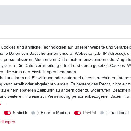
Cookies und ähnliche Technologien auf unserer Website und verarbei
ne Daten von Besucher:innen unserer Webseite (z.B. IP-Adresse), um
u personalisieren, Medien von Drittanbietern einzubinden oder Zugriff
ysieren. Die Datenverarbeitung erfolgt erst durch gesetzte Cookies. Wi
en, die wir in den Einstellungen benennen.
beitung kann mit Einwilligung oder aufgrund eines berechtigten Interes
 kann erteilt oder abgelehnt werden. Es besteht das Recht, nicht einz
ng zu einem späteren Zeitpunkt zu ändern oder zu widerrufen. Beachten
und weitere Hinweise zur Verwendung personenbezogener Daten in u
g
.
Statistik
Externe Medien
PayPal
Funktional
ellungen
äge EBC FA 174 HH FA174HH Sinter
ze hinten