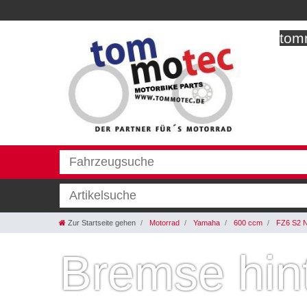
tomm
Zur Startseite gehen
Motorrad
Yamaha
600 ccm
FZ6 S2 
Bremse hin