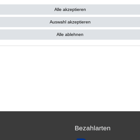
31,62 € *
0 €
Alle akzeptieren
31,62 € / Satz
. MwSt.
zzgl.
Versandkosten
Auswahl akzeptieren
Alle ablehnen
Bezahlarten