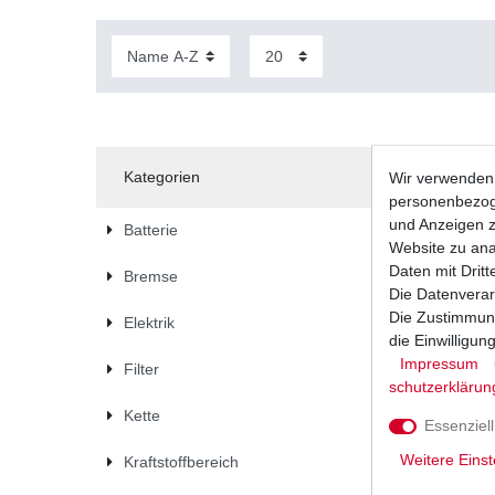
Kategorien
Wir verwenden 
personenbezoge
und Anzeigen z
Batterie
Website zu anal
Daten mit Dritt
Bremse
Die Datenverar
Die Zustimmung
Elektrik
die Einwilligu
Impressum
Filter
schutz­erklärun
Kette
Essenziell
Weitere Einst
Kraftstoffbereich
Bremsbel
Bremsklöt