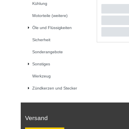
Kühlung
UVP 46,2
1
Satz
| 
*
inkl. ges
Motorteile (weitere)
Öle und Flüssigkeiten
Sicherheit
Sonderangebote
Sonstiges
Werkzeug
Zündkerzen und Stecker
Versand