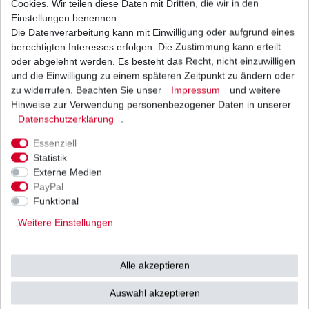
Cookies. Wir teilen diese Daten mit Dritten, die wir in den
Einstellungen benennen.
Die Datenverarbeitung kann mit Einwilligung oder aufgrund eines
Zündkerze NGK CR9EK
berechtigten Interesses erfolgen. Die Zustimmung kann erteilt
12,95 € *
oder abgelehnt werden. Es besteht das Recht, nicht einzuwilligen
UVP 18,52 €
und die Einwilligung zu einem späteren Zeitpunkt zu ändern oder
1
Stück
| 12,95 € / Stück
*
inkl. ges. MwSt.
zzgl.
Versandkosten
zu widerrufen. Beachten Sie unser
Impressum
und weitere
Hinweise zur Verwendung personenbezogener Daten in unserer
Daten­schutz­erklärung
.
Essenziell
Statistik
Externe Medien
Versand
Bezahlarten
PayPal
Funktional
Weitere Einstellungen
Vorkasse
Alle akzeptieren
Barzahlung bei Abholung in
53783 Eitorf (
Bitte
Ab einem Warenwert von
Auswahl akzeptieren
unbedingt Termin
500 Euro versenden wir