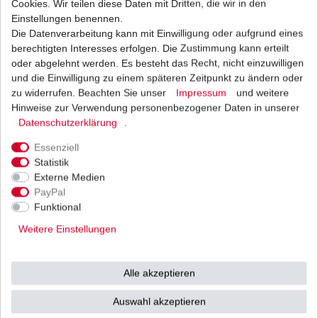
Cookies. Wir teilen diese Daten mit Dritten, die wir in den
Einstellungen benennen.
Die Datenverarbeitung kann mit Einwilligung oder aufgrund eines
Anfahrdämpfer Yamaha XT 500 1U6 1976 - 1989
Antriebsruckdämpfer
berechtigten Interesses erfolgen. Die Zustimmung kann erteilt
32,99 € *
oder abgelehnt werden. Es besteht das Recht, nicht einzuwilligen
UVP 40,42 €
und die Einwilligung zu einem späteren Zeitpunkt zu ändern oder
1
Satz
| 32,99 € / Satz
*
inkl. ges. MwSt.
zzgl.
Versandkosten
zu widerrufen. Beachten Sie unser
Impressum
und weitere
Hinweise zur Verwendung personenbezogener Daten in unserer
Daten­schutz­erklärung
.
Essenziell
Statistik
Externe Medien
Versand
Bezahlarten
PayPal
Funktional
Weitere Einstellungen
Vorkasse
Alle akzeptieren
Barzahlung bei Abholung in
53783 Eitorf (
Bitte
Ab einem Warenwert von
Auswahl akzeptieren
unbedingt Termin
500 Euro versenden wir