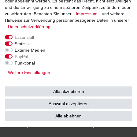
oder abgelehnt werden. Es besteht das Recht, nicht einzuwilligen
und die Einwilligung zu einem späteren Zeitpunkt zu ändern oder
zu widerrufen. Beachten Sie unser
Impressum
und weitere
Hinweise zur Verwendung personenbezogener Daten in unserer
Versand
Bezahlarten
Daten­schutz­erklärung
.
Essenziell
Statistik
Externe Medien
PayPal
Vorkasse
Funktional
Barzahlung bei Abholung in
Weitere Einstellungen
53783 Eitorf (
Bitte
Ab einem Warenwert von
unbedingt Termin
500 Euro versenden wir
vereinbaren!
)
die Ware kostenlos zu
Alle akzeptieren
Ihnen als Endverbraucher!
Auswahl akzeptieren
Alle ablehnen
Impressum
Daten­schutz­erklärung
AGB