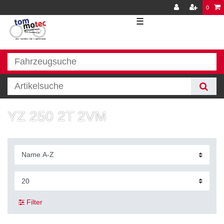
0
☰
YZ 250 2T 2VM
Filter