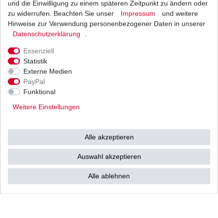
und die Einwilligung zu einem späteren Zeitpunkt zu ändern oder
1
Satz
| 52,23 € / Satz
*
inkl. ges. MwSt.
zzgl.
Versandkosten
zu widerrufen. Beachten Sie unser
Impressum
und weitere
Hinweise zur Verwendung personenbezogener Daten in unserer
Daten­schutz­erklärung
.
Essenziell
Zündkerze NGK B8EG Racingkerze Rennkerze
Statistik
B 8 EG
Externe Medien
7,38 € *
UVP 10,55 €
PayPal
1
Stück
| 7,38 € / Stück
Funktional
*
inkl. ges. MwSt.
zzgl.
Versandkosten
Weitere Einstellungen
Alle akzeptieren
Zündkerzenstecker NGK LB05F SW
Kerzenstecker Yamaha
Auswahl akzeptieren
4,40 € *
UVP 5,95 €
1
Stück
| 4,40 € / Stück
Alle ablehnen
*
inkl. ges. MwSt.
zzgl.
Versandkosten