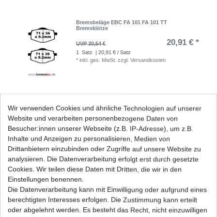
Bremsbeläge EBC FA 101 FA 101 TT
Bremsklötze
20,91 € *
UVP 30,54 €
1
Satz
| 20,91 € / Satz
*
inkl. ges. MwSt.
zzgl.
Versandkosten
Bremsbeläge EBC FA 105 TT FA105 TT Standard
Wir verwenden Cookies und ähnliche Technologien auf unserer
Bremsklötze vorne
Website und verarbeiten personenbezogene Daten von
20,15 € *
UVP 29,43 €
Besucher:innen unserer Webseite (z.B. IP-Adresse), um z.B.
1
Satz
| 20,15 € / Satz
Inhalte und Anzeigen zu personalisieren, Medien von
*
inkl. ges. MwSt.
zzgl.
Versandkosten
Drittanbietern einzubinden oder Zugriffe auf unsere Website zu
analysieren. Die Datenverarbeitung erfolgt erst durch gesetzte
Cookies. Wir teilen diese Daten mit Dritten, die wir in den
Einstellungen benennen.
Die Datenverarbeitung kann mit Einwilligung oder aufgrund eines
Kupplung Yamaha YZ 250 2T 2VM 3JE 3SP 3XK
4DA 1988-1992
berechtigten Interesses erfolgen. Die Zustimmung kann erteilt
52,23 € *
oder abgelehnt werden. Es besteht das Recht, nicht einzuwilligen
UVP 64,48 €