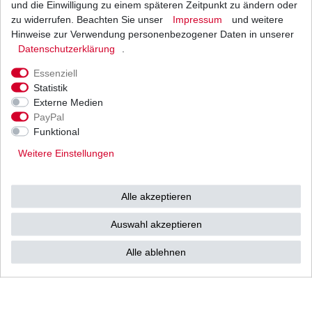
und die Einwilligung zu einem späteren Zeitpunkt zu ändern oder
1
Stück
| 6,50 € / Stück
*
inkl. ges. MwSt.
zzgl.
Versandkosten
zu widerrufen. Beachten Sie unser
Impressum
und weitere
Hinweise zur Verwendung personenbezogener Daten in unserer
Daten­schutz­erklärung
.
Essenziell
Kupplung Yamaha YZ 250 2T 4EW 4JX 4MX 4SR
Statistik
4XL CG 1993-2026
Externe Medien
58,99 € *
UVP 72,83 €
PayPal
1
Satz
| 58,99 € / Satz
Funktional
*
inkl. ges. MwSt.
zzgl.
Versandkosten
Weitere Einstellungen
Alle akzeptieren
Luftfilter Hiflo Yamaha YZ 250 4XL CG 1997 -
2024
Auswahl akzeptieren
15,97 € *
UVP 19,56 €
1
Stück
| 15,97 € / Stück
Alle ablehnen
*
inkl. ges. MwSt.
zzgl.
Versandkosten