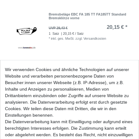
Bremsbeläge EBC FA 185 TT FA185TT Standard
Bremsklötze vorne
20,15 € *
UVP 29,43 €
1
Satz
| 20,15 € / Satz
*
inkl. ges. MwSt.
zzgl.
Versandkosten
Bremsbeläge hinten EBC FA 367 TT FA367TT
Wir verwenden Cookies und ähnliche Technologien auf unserer
Standard Bremsklötze
Website und verarbeiten personenbezogene Daten von
15,80 € *
UVP 23,09 €
Besucher:innen unserer Webseite (z.B. IP-Adresse), um z.B.
1
Satz
| 15,80 € / Satz
Inhalte und Anzeigen zu personalisieren, Medien von
*
inkl. ges. MwSt.
zzgl.
Versandkosten
Drittanbietern einzubinden oder Zugriffe auf unsere Website zu
analysieren. Die Datenverarbeitung erfolgt erst durch gesetzte
Cookies. Wir teilen diese Daten mit Dritten, die wir in den
Einstellungen benennen.
Die Datenverarbeitung kann mit Einwilligung oder aufgrund eines
Dichtung Lichtmaschine Zündung Yamaha YZ
250 CG0 CG1 CG2 1999 - 2020
berechtigten Interesses erfolgen. Die Zustimmung kann erteilt
6,50 € *
oder abgelehnt werden. Es besteht das Recht, nicht einzuwilligen
UVP 9,50 €