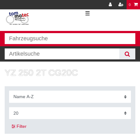
0
☰
YZ 250 2T CG20C
Filter