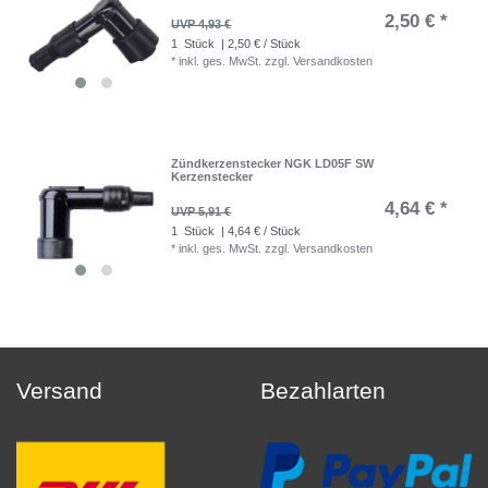
2,50 € *
UVP 4,93 €
1
Stück
| 2,50 € / Stück
*
inkl. ges. MwSt.
zzgl.
Versandkosten
Zündkerzenstecker NGK LD05F SW
Kerzenstecker
4,64 € *
UVP 5,91 €
1
Stück
| 4,64 € / Stück
*
inkl. ges. MwSt.
zzgl.
Versandkosten
Versand
Bezahlarten