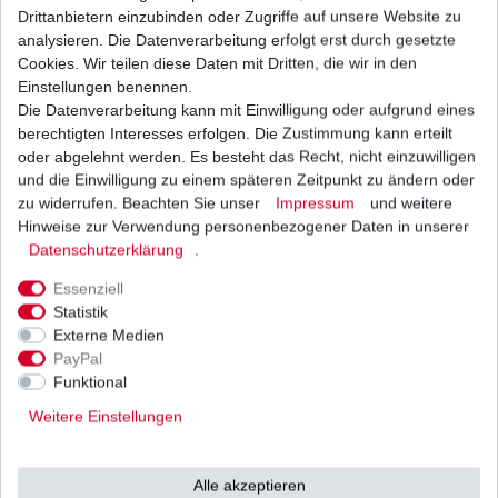
Drittanbietern einzubinden oder Zugriffe auf unsere Website zu
Regler Lichtmaschine Yamaha XV 250 Virago
3LW 3LS 1989 - 1993 Taiwan
analysieren. Die Datenverarbeitung erfolgt erst durch gesetzte
23,80 € *
Cookies. Wir teilen diese Daten mit Dritten, die wir in den
1
Stück
| 23,80 € / Stück
Einstellungen benennen.
*
inkl. ges. MwSt.
zzgl.
Versandkosten
Die Datenverarbeitung kann mit Einwilligung oder aufgrund eines
berechtigten Interesses erfolgen. Die Zustimmung kann erteilt
oder abgelehnt werden. Es besteht das Recht, nicht einzuwilligen
und die Einwilligung zu einem späteren Zeitpunkt zu ändern oder
zu widerrufen. Beachten Sie unser
Impressum
und weitere
Regler Lichtmaschine Yamaha XV 250 Virago
3LW 3LS 1989 - 1993 Taiwan
Hinweise zur Verwendung personenbezogener Daten in unserer
Daten­schutz­erklärung
.
18,95 € *
1
Stück
| 18,95 € / Stück
Essenziell
*
inkl. ges. MwSt.
zzgl.
Versandkosten
Statistik
Externe Medien
PayPal
Funktional
Zündkerze NGK CR6HIX Iridium als verbesserte
Z-Kerze für CR6HS CR6HSA
Weitere Einstellungen
17,24 € *
UVP 24,65 €
1
Stück
| 17,24 € / Stück
Alle akzeptieren
*
inkl. ges. MwSt.
zzgl.
Versandkosten