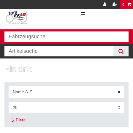
0
☰
Elektrik
Filter