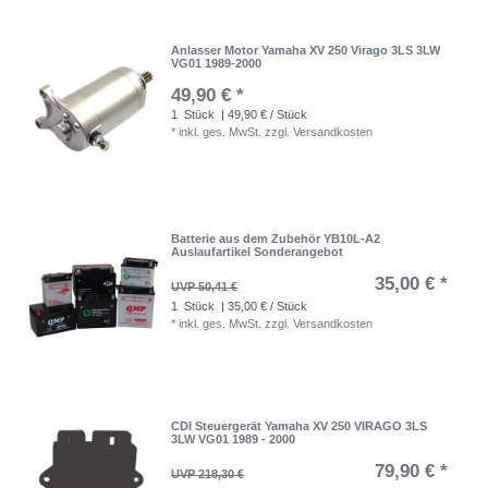
Anlasser Motor Yamaha XV 250 Virago 3LS 3LW
VG01 1989-2000
49,90 € *
1
Stück
| 49,90 € / Stück
*
inkl. ges. MwSt.
zzgl.
Versandkosten
Batterie aus dem Zubehör YB10L-A2
Auslaufartikel Sonderangebot
35,00 € *
UVP 50,41 €
1
Stück
| 35,00 € / Stück
*
inkl. ges. MwSt.
zzgl.
Versandkosten
CDI Steuergerät Yamaha XV 250 VIRAGO 3LS
3LW VG01 1989 - 2000
79,90 € *
UVP 218,30 €