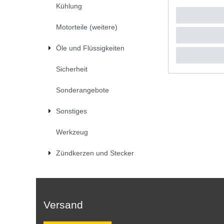
Kühlung
UVP 8,44 
1
Stück
|
*
inkl. ges
Motorteile (weitere)
Öle und Flüssigkeiten
Sicherheit
Sonderangebote
Sonstiges
Werkzeug
Zündkerzen und Stecker
Versand