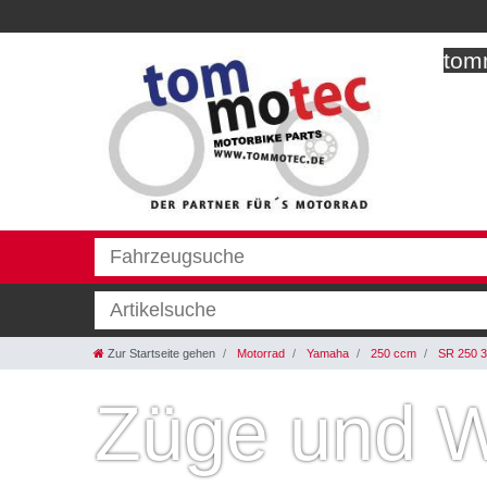
tomm
Zur Startseite gehen
Motorrad
Yamaha
250 ccm
SR 250 
Züge und W