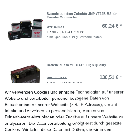
Batterie aus dem Zubehör JMP YT14B-BS für
Yamaha Motorräder
60,24 € *
UVP 62,92 €
1
Stück
| 60,24 € / Stück
*
inkl. ges. MwSt.
zzgl.
Versandkosten
Batterie Yuasa YT14B-BS High Quality
136,51 € *
UVP 169,82 €
1
Stück
| 136,51 € / Stück
*
inkl. ges. MwSt.
zzgl.
Versandkosten
Wir verwenden Cookies und ähnliche Technologien auf unserer
Website und verarbeiten personenbezogene Daten von
Besucher:innen unserer Webseite (z.B. IP-Adresse), um z.B.
Inhalte und Anzeigen zu personalisieren, Medien von
Dichtung Lichtmaschine Yamaha FJR 1300 RP0
Drittanbietern einzubinden oder Zugriffe auf unsere Website zu
RP1 RP2 2001-2021
analysieren. Die Datenverarbeitung erfolgt erst durch gesetzte
14,96 € *
Cookies. Wir teilen diese Daten mit Dritten, die wir in den
UVP 16,48 €