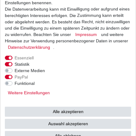
1
Stück
| 14,96 € / Stück
Einstellungen benennen.
*
inkl. ges. MwSt.
zzgl.
Versandkosten
Die Datenverarbeitung kann mit Einwilligung oder aufgrund eines
berechtigten Interesses erfolgen. Die Zustimmung kann erteilt
oder abgelehnt werden. Es besteht das Recht, nicht einzuwilligen
und die Einwilligung zu einem späteren Zeitpunkt zu ändern oder
zu widerrufen. Beachten Sie unser
Impressum
und weitere
Gel Batterie aus dem Zubehör YT14B-BS für
Yamaha Motorräder
Hinweise zur Verwendung personenbezogener Daten in unserer
Daten­schutz­erklärung
.
63,99 € *
UVP 66,85 €
1
Stück
| 63,99 € / Stück
Essenziell
*
inkl. ges. MwSt.
zzgl.
Versandkosten
Statistik
Externe Medien
PayPal
Funktional
Relay assy Yamaha FJR 1300 RP04 RP08 RP11
RP13 RP23 RP28 2001-2021
Weitere Einstellungen
9,99 € *
UVP 41,00 €
1
Stück
| 9,99 € / Stück
Alle akzeptieren
*
inkl. ges. MwSt.
zzgl.
Versandkosten
Auswahl akzeptieren
Alle ablehnen