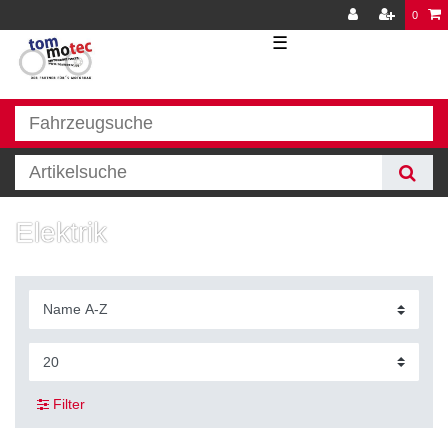
0
☰
Elektrik
Filter