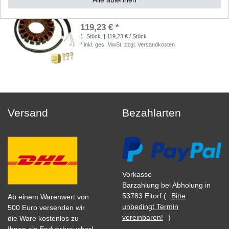
Stator Lichtmaschine Yamaha FJR 1300 RP04
RP08 RP11 RP13 2001-2012 kl
119,23 € *
1
Stück
| 119,23 € / Stück
*
inkl. ges. MwSt.
zzgl.
Versandkosten
Versand
Bezahlarten
Vorkasse
Barzahlung bei Abholung in
53783 Eitorf (
Bitte
Ab einem Warenwert von
unbedingt Termin
500 Euro versenden wir
vereinbaren!
)
die Ware kostenlos zu