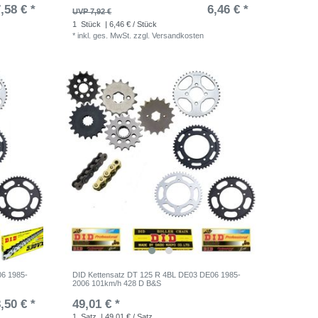
,58 € *
6,46 € *
UVP 7,92 €
1
Stück
| 6,46 € / Stück
*
inkl. ges. MwSt.
zzgl.
Versandkosten
06 1985-
DID Kettensatz DT 125 R 4BL DE03 DE06 1985-
2006 101km/h 428 D B&S
,50 € *
49,01 € *
1
Satz
| 49,01 € / Satz