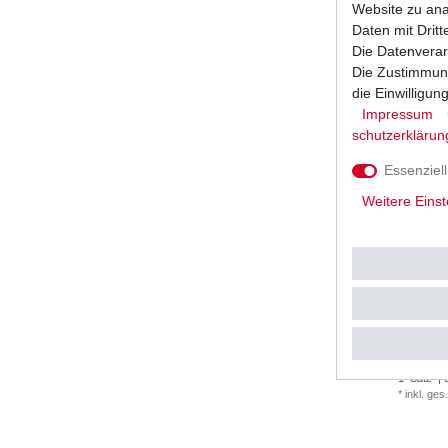
Website zu anal
Daten mit Dritt
Die Datenverar
Die Zustimmung
die Einwilligu
Impressum
schutz­erklärun
Essenziell
Weitere Einst
DID Kett
DE06 198
56,56 
1
Satz
| 
*
inkl. ges