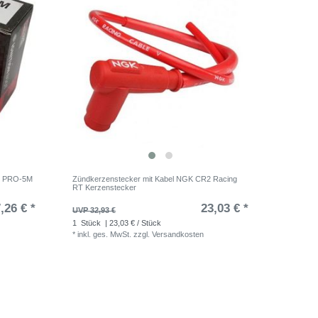
ot PRO-5M
Zündkerzenstecker mit Kabel NGK CR2 Racing
RT Kerzenstecker
,26 € *
23,03 € *
UVP 32,93 €
1
Stück
| 23,03 € / Stück
*
inkl. ges. MwSt.
zzgl.
Versandkosten