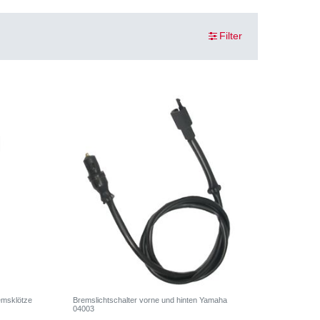
Filter
emsklötze
Bremslichtschalter vorne und hinten Yamaha
04003