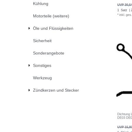
Kühlung
UVP 30,5
1
Satz
| 
*
inkl. ges
Motorteile (weitere)
Öle und Flüssigkeiten
Sicherheit
Sonderangebote
Sonstiges
Werkzeug
Zündkerzen und Stecker
Dichtung 
DE03 DE0
UVP 15,8