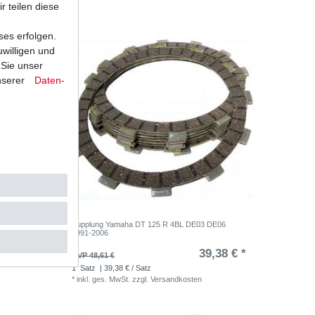
r teilen diese
ses erfolgen.
uwilligen und
 Sie unser
nserer
Daten­
3 DE06
Kupplung Yamaha DT 125 R 4BL DE03 DE06
1991-2006
39,38 € *
UVP 48,61 €
1
Satz
| 39,38 € / Satz
*
inkl. ges. MwSt.
zzgl.
Versandkosten