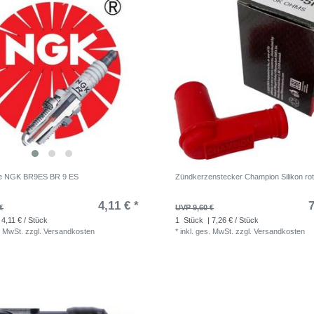
e NGK BR9ES BR 9 ES
Zündkerzenstecker Champion Silikon r
4,11 € *
7
€
UVP 9,60 €
 4,11 € / Stück
1
Stück
| 7,26 € / Stück
. MwSt.
zzgl.
Versandkosten
*
inkl. ges. MwSt.
zzgl.
Versandkosten