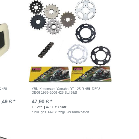
X 4BL
YBN Kettensatz Yamaha DT 125 R 4BL DE03
DE06 1985-2006 428 Std B&B
,49 € *
47,90 € *
1
Satz
| 47,90 € / Satz
*
inkl. ges. MwSt.
zzgl.
Versandkosten