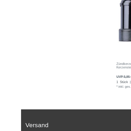
Zündkerz
Kerzenst
UVP 5,95 
1
Stück
|
*
inkl. ges
Versand