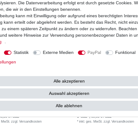
ysieren. Die Datenverarbeitung erfolgt erst durch gesetzte Cookies. Wi
en, die wir in den Einstellungen benennen.
beitung kann mit Einwilligung oder aufgrund eines berechtigten Interes
 kann erteilt oder abgelehnt werden. Es besteht das Recht, nicht einz
ng zu einem späteren Zeitpunkt zu ändern oder zu widerrufen. Beachten
und weitere Hinweise zur Verwendung personenbezogener Daten in u
g
.
Statistik
Externe Medien
PayPal
Funktional
ellungen
Alle akzeptieren
Auswahl akzeptieren
ensatz Yamaha DT 125 R 4BL DE03
JT Kettensatz Yamaha DT 125 4BL DE0
5-2006 428 D B&S
1985-2006 428 HPO O-Ring G&B
Alle ablehnen
€ *
69,60 € *
56,56 € / Satz
1
Satz
| 69,60 € / Satz
. MwSt.
zzgl.
Versandkosten
*
inkl. ges. MwSt.
zzgl.
Versandkosten