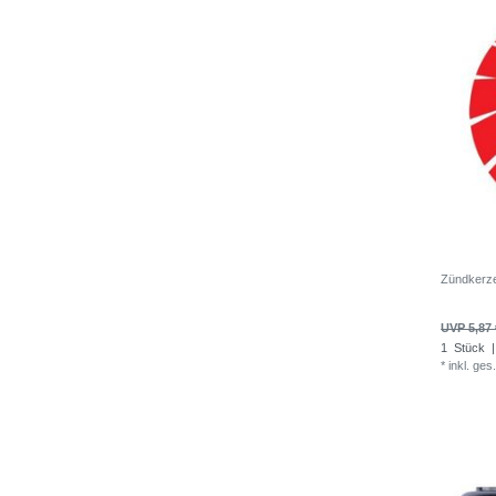
Zündkerz
UVP 5,87 
1
Stück
|
*
inkl. ges