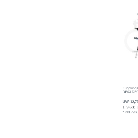
Kupplung
DE03 DE0
UVP 12,7
1
Stück
|
*
inkl. ges