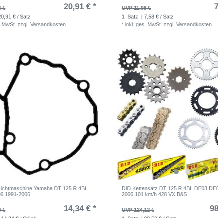
20,91 € *
7
4 €
UVP 11,08 €
20,91 € / Satz
1
Satz
| 7,58 € / Satz
. MwSt.
zzgl.
Versandkosten
*
inkl. ges. MwSt.
zzgl.
Versandkosten
Lichtmaschine Yamaha DT 125 R 4BL
DID Kettensatz DT 125 R 4BL DE03 DE
6 1991-2006
2006 101 km/h 428 VX B&S
14,34 € *
98
0 €
UVP 124,12 €