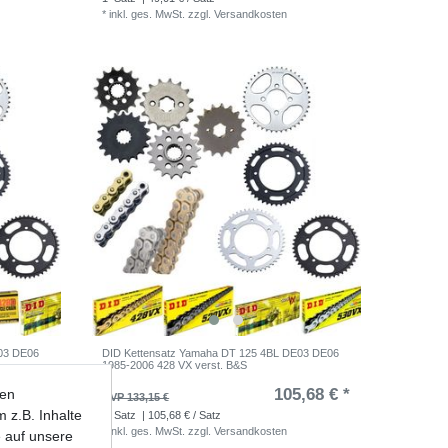
*
inkl. ges. MwSt.
zzgl.
Versandkosten
03 DE06
DID Kettensatz Yamaha DT 125 4BL DE03 DE06
1985-2006 428 VX verst. B&S
,42 € *
105,68 € *
ten
UVP 133,15 €
 z.B. Inhalte
1
Satz
| 105,68 € / Satz
*
inkl. ges. MwSt.
zzgl.
Versandkosten
e auf unsere