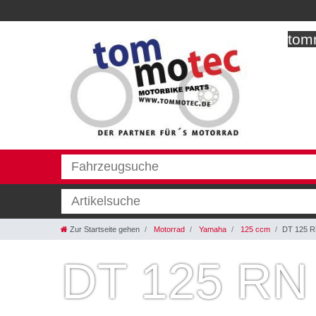
tomm
Zur Startseite gehen
Motorrad
Yamaha
125 ccm
DT 125 R
DT 125 RN