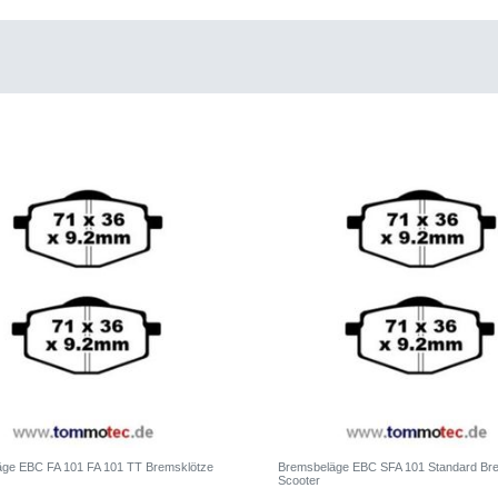
ge EBC FA 101 FA 101 TT Bremsklötze
Bremsbeläge EBC SFA 101 Standard Br
Scooter