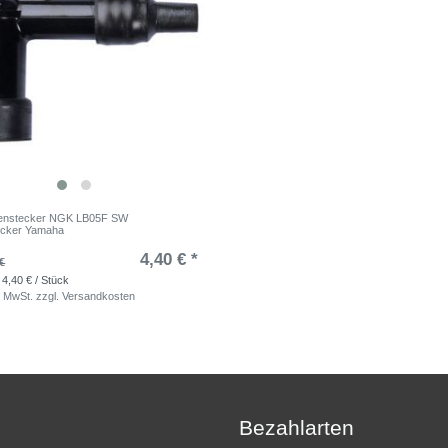
enstecker NGK LB05F SW
ecker Yamaha
4,40 € *
€
 4,40 € / Stück
. MwSt.
zzgl.
Versandkosten
Bezahlarten