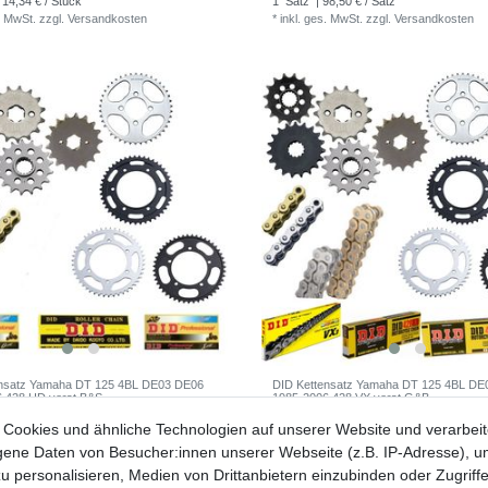
 14,34 € / Stück
1
Satz
| 98,50 € / Satz
. MwSt.
zzgl.
Versandkosten
*
inkl. ges. MwSt.
zzgl.
Versandkosten
ensatz Yamaha DT 125 4BL DE03 DE06
DID Kettensatz Yamaha DT 125 4BL DE
6 428 HD verst B&S
1985-2006 428 VX verst G&B
€ *
112
Cookies und ähnliche Technologien auf unserer Website und verarbei
UVP 141,66 €
66,22 € / Satz
ne Daten von Besucher:innen unserer Webseite (z.B. IP-Adresse), um
1
Satz
| 112,42 € / Satz
. MwSt.
zzgl.
Versandkosten
*
inkl. ges. MwSt.
zzgl.
Versandkosten
u personalisieren, Medien von Drittanbietern einzubinden oder Zugriff