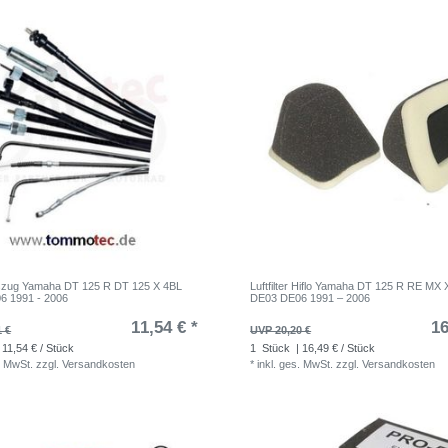
szug Yamaha DT 125 R DT 125 X 4BL
Luftfilter Hiflo Yamaha DT 125 R RE MX 
6 1991 - 2006
DE03 DE06 1991 – 2006
11,54 € *
16
1 €
UVP 20,20 €
 11,54 € / Stück
1
Stück
| 16,49 € / Stück
. MwSt.
zzgl.
Versandkosten
*
inkl. ges. MwSt.
zzgl.
Versandkosten