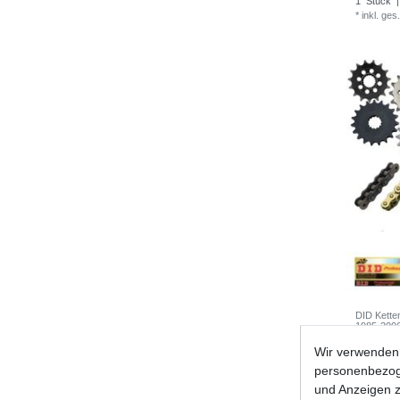
1
Stück
|
*
inkl. ges
DID Kett
1985-200
66,22 
Wir verwenden 
1
Satz
| 
personenbezoge
*
inkl. ges
und Anzeigen z