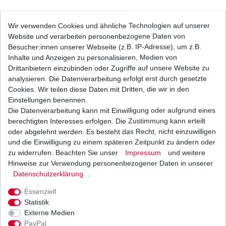
Benzinfilter Kraftstofffilter Mahle KL 145 8mm =
Wir verwenden Cookies und ähnliche Technologien auf unserer
Ufi 3176000
Website und verarbeiten personenbezogene Daten von
17,96 € *
UVP 33,80 €
Besucher:innen unserer Webseite (z.B. IP-Adresse), um z.B.
1
Stück
| 17,96 € / Stück
Inhalte und Anzeigen zu personalisieren, Medien von
*
inkl. ges. MwSt.
zzgl.
Versandkosten
Drittanbietern einzubinden oder Zugriffe auf unsere Website zu
analysieren. Die Datenverarbeitung erfolgt erst durch gesetzte
Cookies. Wir teilen diese Daten mit Dritten, die wir in den
Einstellungen benennen.
Die Datenverarbeitung kann mit Einwilligung oder aufgrund eines
Benzinfilter Kraftstofffilter Mahle KL145 Ufi
3176000 8mm Triumph
berechtigten Interesses erfolgen. Die Zustimmung kann erteilt
17,96 € *
oder abgelehnt werden. Es besteht das Recht, nicht einzuwilligen
UVP 27,60 €
und die Einwilligung zu einem späteren Zeitpunkt zu ändern oder
1
Stück
| 17,96 € / Stück
*
inkl. ges. MwSt.
zzgl.
Versandkosten
zu widerrufen. Beachten Sie unser
Impressum
und weitere
Hinweise zur Verwendung personenbezogener Daten in unserer
Daten­schutz­erklärung
.
Essenziell
Ölfilter Hiflo HF191 HF 191 Triumph
Statistik
Externe Medien
8,12 € *
UVP 9,94 €
PayPal