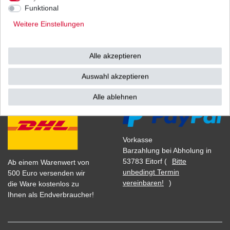
1
Stück
| 8,12 € / Stück
Funktional
*
inkl. ges. MwSt.
zzgl.
Versandkosten
Weitere Einstellungen
Alle akzeptieren
Versand
Bezahlarten
Auswahl akzeptieren
Alle ablehnen
Vorkasse
Barzahlung bei Abholung in
53783 Eitorf (
Bitte
Ab einem Warenwert von
unbedingt Termin
500 Euro versenden wir
vereinbaren!
)
die Ware kostenlos zu
Ihnen als Endverbraucher!