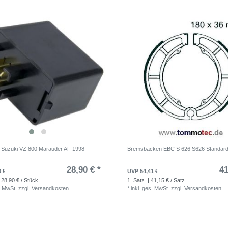
is Suzuki VZ 800 Marauder AF 1998 -
Bremsbacken EBC S 626 S626 Standard
28,90 € *
41
0 €
UVP 54,41 €
 28,90 € / Stück
1
Satz
| 41,15 € / Satz
. MwSt.
zzgl.
Versandkosten
*
inkl. ges. MwSt.
zzgl.
Versandkosten