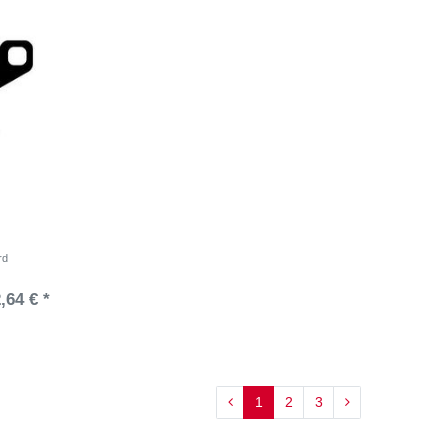
rd
,64 € *
1
2
3