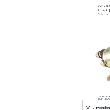
UVP 238,
1
Stück
|
*
inkl. ges
Anlasser 
1992-2000
Wir verwenden 
UVP 20,8