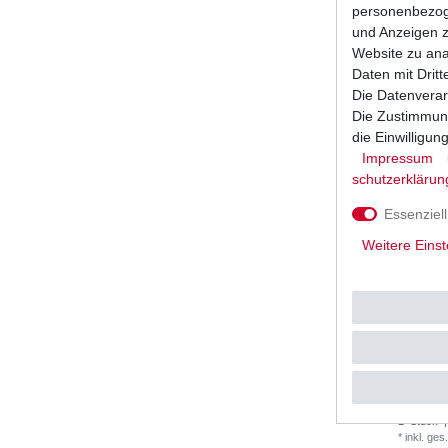
1
Stück
|
personenbezoge
*
inkl. ges
und Anzeigen z
Website zu anal
Daten mit Dritt
Die Datenverar
Die Zustimmung
die Einwilligu
Impressum
schutz­erklärun
Essenziell
Weitere Einst
Batterie 
UVP 120,
1
Stück
|
*
inkl. ges