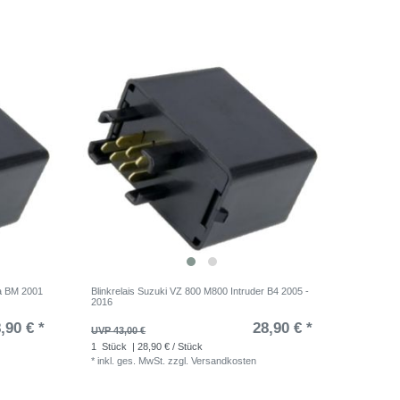
ia BM 2001
Blinkrelais Suzuki VZ 800 M800 Intruder B4 2005 -
2016
,90 € *
28,90 € *
UVP 43,00 €
1
Stück
| 28,90 € / Stück
*
inkl. ges. MwSt.
zzgl.
Versandkosten