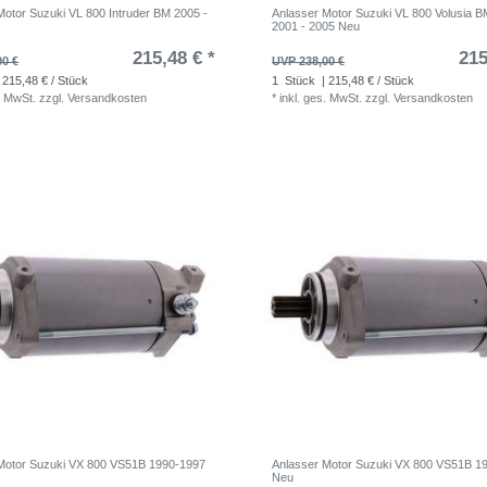
Motor Suzuki VL 800 Intruder BM 2005 -
Anlasser Motor Suzuki VL 800 Volusia 
2001 - 2005 Neu
215,48 € *
215
00 €
UVP 238,00 €
 215,48 € / Stück
1
Stück
| 215,48 € / Stück
. MwSt.
zzgl.
Versandkosten
*
inkl. ges. MwSt.
zzgl.
Versandkosten
Motor Suzuki VX 800 VS51B 1990-1997
Anlasser Motor Suzuki VX 800 VS51B 1
Neu