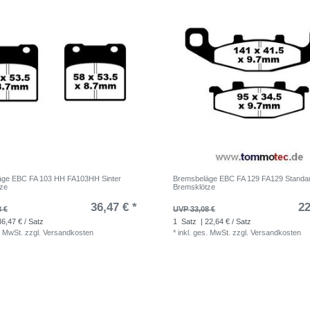
äge EBC FA 103 HH FA103HH Sinter
Bremsbeläge EBC FA 129 FA129 Standa
tze
Bremsklötze
36,47 € *
22
8 €
UVP 33,08 €
36,47 € / Satz
1
Satz
| 22,64 € / Satz
. MwSt.
zzgl.
Versandkosten
*
inkl. ges. MwSt.
zzgl.
Versandkosten