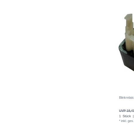
Blinkrela
UVP 18,4
1
Stück
|
*
inkl. ges