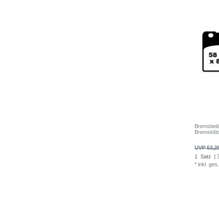
Bremsbel
Bremsklö
UVP 53,2
1
Satz
| 
*
inkl. ges