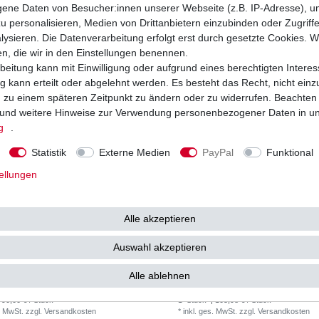
 16,99 € / Stück
1
Stück
| 16,99 € / Stück
ne Daten von Besucher:innen unserer Webseite (z.B. IP-Adresse), um
. MwSt.
zzgl.
Versandkosten
*
inkl. ges. MwSt.
zzgl.
Versandkosten
u personalisieren, Medien von Drittanbietern einzubinden oder Zugriff
ysieren. Die Datenverarbeitung erfolgt erst durch gesetzte Cookies. Wi
en, die wir in den Einstellungen benennen.
beitung kann mit Einwilligung oder aufgrund eines berechtigten Interes
 kann erteilt oder abgelehnt werden. Es besteht das Recht, nicht einz
ng zu einem späteren Zeitpunkt zu ändern oder zu widerrufen. Beachten
und weitere Hinweise zur Verwendung personenbezogener Daten in u
g
.
Statistik
Externe Medien
PayPal
Funktional
ellungen
Alle akzeptieren
Auswahl akzeptieren
Yuasa YB16B-A High Quality
Benzinpumpe Suzuki VZ 800 Marauder 
1997-2003 All Balls HQ
Alle ablehnen
90,00 € *
105
40 €
UVP 129,83 €
 90,00 € / Stück
1
Stück
| 105,98 € / Stück
. MwSt.
zzgl.
Versandkosten
*
inkl. ges. MwSt.
zzgl.
Versandkosten