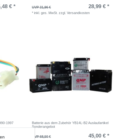
,48 € *
28,99 € *
UVP 31,96 €
*
inkl. ges. MwSt.
zzgl.
Versandkosten
1990-1997
Batterie aus dem Zubehör YB14L-B2 Auslaufartikel
Sonderangebot
,99 € *
45,00 € *
ten
UVP 68,50 €