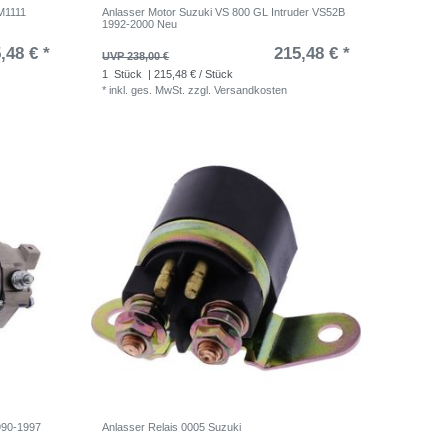
BM1111
Anlasser Motor Suzuki VS 800 GL Intruder VS52B
1992-2000 Neu
,48 € *
215,48 € *
UVP 238,00 €
1
Stück
| 215,48 € / Stück
*
inkl. ges. MwSt.
zzgl.
Versandkosten
990-1997
Anlasser Relais 0005 Suzuki