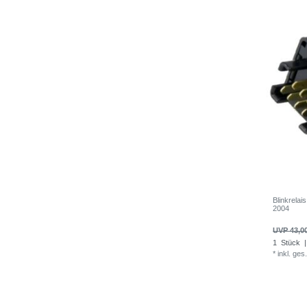
Blinkrela
2004
UVP 43,0
1
Stück
|
*
inkl. ges