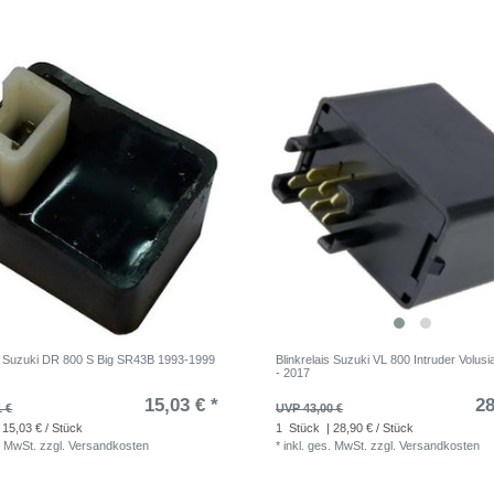
is Suzuki DR 800 S Big SR43B 1993-1999
Blinkrelais Suzuki VL 800 Intruder Volus
- 2017
15,03 € *
28
1 €
UVP 43,00 €
 15,03 € / Stück
1
Stück
| 28,90 € / Stück
. MwSt.
zzgl.
Versandkosten
*
inkl. ges. MwSt.
zzgl.
Versandkosten