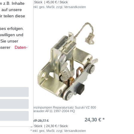
1
Stück
| 45,00 € / Stück
 z.B. Inhalte
*
inkl. ges. MwSt.
zzgl.
Versandkosten
e auf unsere
r teilen diese
ses erfolgen.
uwilligen und
 Sie unser
nserer
Daten­
AF1112
Benzinpumpen Reparatursatz Suzuki VZ 800
Marauder AF11 1997-2004 HQ
,98 € *
24,30 € *
UVP 29,77 €
1
Stück
| 24,30 € / Stück
*
inkl. ges. MwSt.
zzgl.
Versandkosten