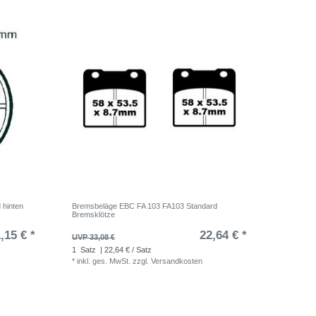
 hinten
Bremsbeläge EBC FA 103 FA103 Standard
Bremsklötze
,15 € *
22,64 € *
UVP 33,08 €
1
Satz
| 22,64 € / Satz
*
inkl. ges. MwSt.
zzgl.
Versandkosten