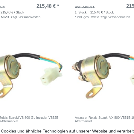
215,48 € *
215
00 €
UVP 238,00 €
 215,48 € / Stück
1
Stück
| 215,48 € / Stück
. MwSt.
zzgl.
Versandkosten
*
inkl. ges. MwSt.
zzgl.
Versandkosten
Relais Suzuki VS 800 GL Intruder VS52B
Anlasser Relais Suzuki VX 800 VS51B 
 Aftermarket
Aftermarket
16,99 € *
16
Cookies und ähnliche Technologien auf unserer Website und verarbei
2 €
UVP 20,82 €