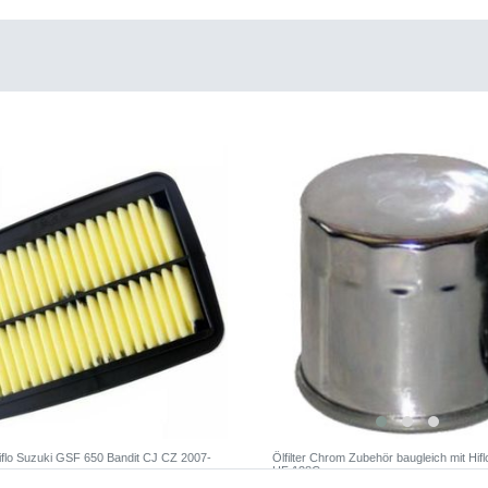
 Hiflo Suzuki GSF 650 Bandit CJ CZ 2007-
Ölfilter Chrom Zubehör baugleich mit Hi
HF 138C