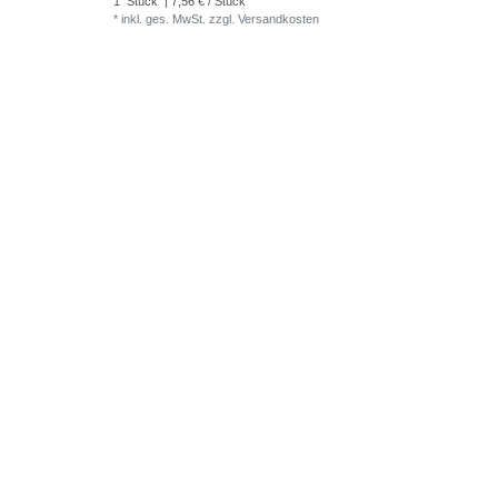
1
Stück
| 7,56 € / Stück
*
inkl. ges. MwSt.
zzgl.
Versandkosten