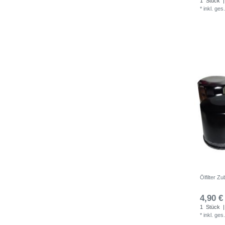
1
Stück
|
*
inkl. ges
Ölfilter 
4,90 €
1
Stück
|
*
inkl. ges