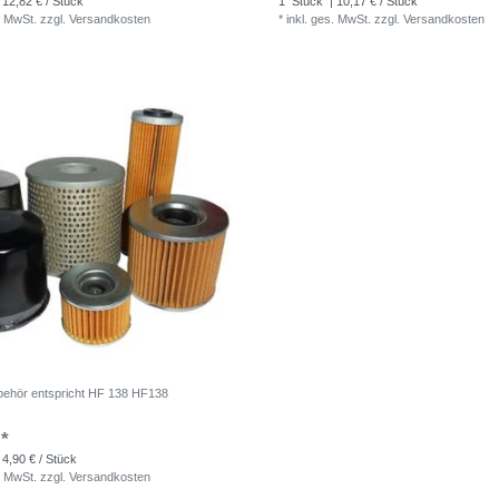
 12,82 € / Stück
1
Stück
| 10,17 € / Stück
. MwSt.
zzgl.
Versandkosten
*
inkl. ges. MwSt.
zzgl.
Versandkosten
Zubehör entspricht HF 138 HF138
 *
 4,90 € / Stück
. MwSt.
zzgl.
Versandkosten