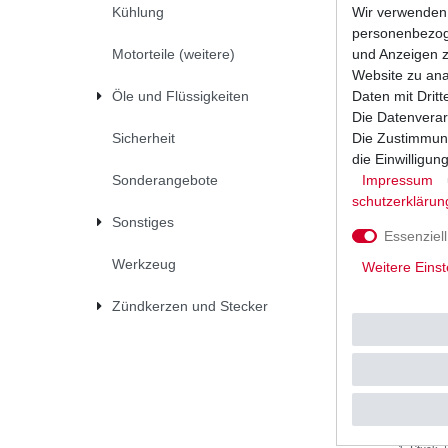
Wir verwenden 
Kühlung
UVP 20,4
personenbezoge
1
Stück
|
*
inkl. ges
und Anzeigen z
Motorteile (weitere)
Website zu anal
Daten mit Dritt
Öle und Flüssigkeiten
Die Datenverar
Die Zustimmung
Sicherheit
die Einwilligu
Impressum
Sonderangebote
schutz­erklärun
Sonstiges
Essenziell
Werkzeug
Weitere Einst
Zündkerzen und Stecker
Ölfilter 
UVP 15,7