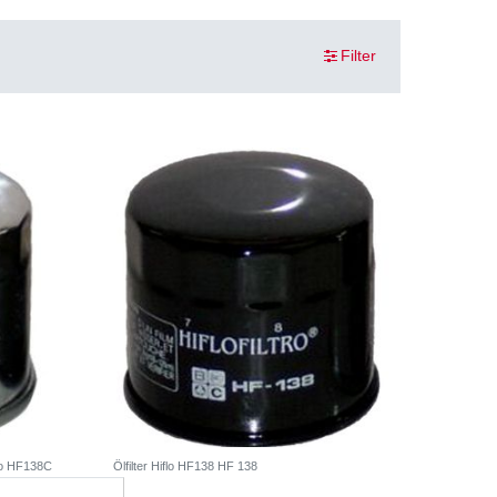
Filter
flo HF138C
Ölfilter Hiflo HF138 HF 138