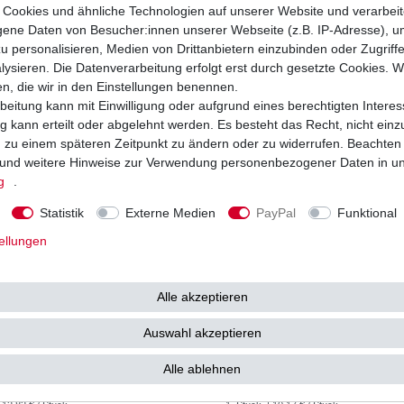
Cookies und ähnliche Technologien auf unserer Website und verarbei
16,69 € *
9
4 €
UVP 12,20 €
ne Daten von Besucher:innen unserer Webseite (z.B. IP-Adresse), um
 16,69 € / Stück
1
Stück
| 9,50 € / Stück
. MwSt.
zzgl.
Versandkosten
*
inkl. ges. MwSt.
zzgl.
Versandkosten
u personalisieren, Medien von Drittanbietern einzubinden oder Zugriff
ysieren. Die Datenverarbeitung erfolgt erst durch gesetzte Cookies. Wi
en, die wir in den Einstellungen benennen.
beitung kann mit Einwilligung oder aufgrund eines berechtigten Interes
 kann erteilt oder abgelehnt werden. Es besteht das Recht, nicht einz
ng zu einem späteren Zeitpunkt zu ändern oder zu widerrufen. Beachten
und weitere Hinweise zur Verwendung personenbezogener Daten in u
g
.
Statistik
Externe Medien
PayPal
Funktional
ellungen
Alle akzeptieren
Auswahl akzeptieren
Hiflo HF138C HF 138C Chrom
Ölfilter Hiflo HF138RC HF 138 RC
Alle ablehnen
12,82 € *
10
0 €
UVP 12,46 €