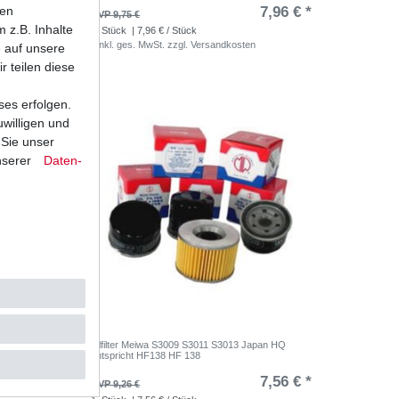
ten
,50 € *
7,96 € *
UVP 9,75 €
 z.B. Inhalte
1
Stück
| 7,96 € / Stück
*
inkl. ges. MwSt.
zzgl.
Versandkosten
e auf unsere
r teilen diese
ses erfolgen.
uwilligen und
 Sie unser
nserer
Daten­
Ölfilter Meiwa S3009 S3011 S3013 Japan HQ
entspricht HF138 HF 138
,17 € *
7,56 € *
UVP 9,26 €