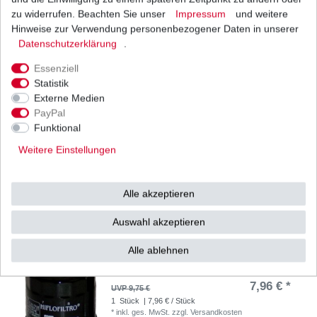
zu widerrufen. Beachten Sie unser
Impressum
und weitere
Marken Batterie YTX9-BS wartungsfrei für
Suzuki
Hinweise zur Verwendung personenbezogener Daten in unserer
33,61 € *
Daten­schutz­erklärung
.
UVP 36,76 €
1
Stück
| 33,61 € / Stück
Essenziell
*
inkl. ges. MwSt.
zzgl.
Versandkosten
Statistik
Externe Medien
PayPal
Funktional
Ölfilter Chrom Zubehör baugleich mit Hiflo
HF138C HF 138C
Weitere Einstellungen
9,50 € *
UVP 12,20 €
1
Stück
| 9,50 € / Stück
*
inkl. ges. MwSt.
zzgl.
Versandkosten
Alle akzeptieren
Auswahl akzeptieren
Alle ablehnen
Ölfilter Hiflo HF138 HF 138
7,96 € *
UVP 9,75 €
1
Stück
| 7,96 € / Stück
*
inkl. ges. MwSt.
zzgl.
Versandkosten