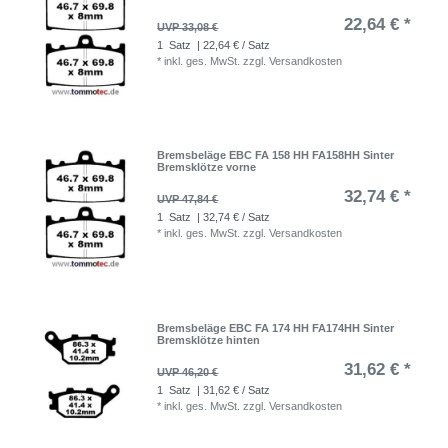
22,64 € *
UVP 33,08 €
1
Satz
| 22,64 € / Satz
*
inkl. ges. MwSt.
zzgl.
Versandkosten
Bremsbeläge EBC FA 158 HH FA158HH Sinter
Bremsklötze vorne
32,74 € *
UVP 47,84 €
1
Satz
| 32,74 € / Satz
*
inkl. ges. MwSt.
zzgl.
Versandkosten
Bremsbeläge EBC FA 174 HH FA174HH Sinter
Bremsklötze hinten
31,62 € *
UVP 46,20 €
1
Satz
| 31,62 € / Satz
*
inkl. ges. MwSt.
zzgl.
Versandkosten