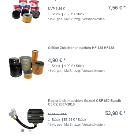
7,56 € *
UVP 9,26 €
1
Stück
| 7,56 € / Stück
*
inkl. ges. MwSt.
zzgl.
Versandkosten
Ölfilter Zubehör entspricht HF 138 HF138
4,90 € *
1
Stück
| 4,90 € / Stück
*
inkl. ges. MwSt.
zzgl.
Versandkosten
Regler Lichtmaschine Suzuki GSF 650 Bandit
CJ CZ 2007-2016
53,98 € *
UVP 66,13 €
1
Stück
| 53,98 € / Stück
*
inkl. ges. MwSt.
zzgl.
Versandkosten