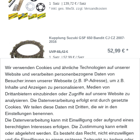
1
Satz
| 139,72 € / Satz
*
inkl. ges. MwSt.
zzgl.
Versandkosten
Kupplung Suzuki GSF 650 Bandit CJ CZ 2007-
2016
52,99 € *
UVP 65,42 €
1
Satz
| 52,99 € / Satz
*
inkl. ges. MwSt.
zzgl.
Versandkosten
Wir verwenden Cookies und ähnliche Technologien auf unserer
Website und verarbeiten personenbezogene Daten von
Besucher:innen unserer Webseite (z.B. IP-Adresse), um z.B.
Inhalte und Anzeigen zu personalisieren, Medien von
Luftfilter Hiflo Suzuki GSF 650 Bandit CJ CZ
Drittanbietern einzubinden oder Zugriffe auf unsere Website zu
2007-2016
analysieren. Die Datenverarbeitung erfolgt erst durch gesetzte
16,69 € *
UVP 20,44 €
Cookies. Wir teilen diese Daten mit Dritten, die wir in den
1
Stück
| 16,69 € / Stück
Einstellungen benennen.
*
inkl. ges. MwSt.
zzgl.
Versandkosten
Die Datenverarbeitung kann mit Einwilligung oder aufgrund eines
berechtigten Interesses erfolgen. Die Zustimmung kann erteilt
oder abgelehnt werden. Es besteht das Recht, nicht einzuwilligen
und die Einwilligung zu einem späteren Zeitpunkt zu ändern oder