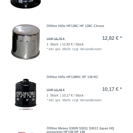
Ölfilter Hiflo HF138C HF 138C Chrom
12,82 € *
UVP 15,70 €
1
Stück
| 12,82 € / Stück
*
inkl. ges. MwSt.
zzgl.
Versandkosten
Ölfilter Hiflo HF138RC HF 138 RC
10,17 € *
UVP 12,46 €
1
Stück
| 10,17 € / Stück
*
inkl. ges. MwSt.
zzgl.
Versandkosten
Ölfilter Meiwa S3009 S3011 S3013 Japan HQ
entspricht HF138 HF 138