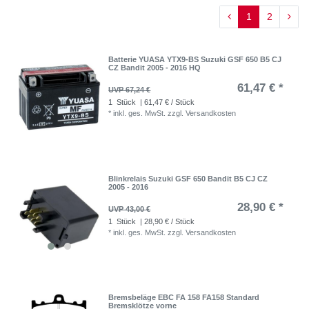
1
2
Batterie YUASA YTX9-BS Suzuki GSF 650 B5 CJ
CZ Bandit 2005 - 2016 HQ
61,47 € *
UVP 67,24 €
1
Stück
| 61,47 € / Stück
*
inkl. ges. MwSt.
zzgl.
Versandkosten
Blinkrelais Suzuki GSF 650 Bandit B5 CJ CZ
2005 - 2016
28,90 € *
UVP 43,00 €
1
Stück
| 28,90 € / Stück
*
inkl. ges. MwSt.
zzgl.
Versandkosten
Bremsbeläge EBC FA 158 FA158 Standard
Bremsklötze vorne