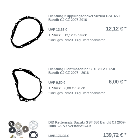
Dichtung Kupplungsdeckel Suzuki GSF 650
Bandit CJ CZ 2007-2016
12,12 € *
UVP 13,35 €
1
Stück
| 12,12 € / Stück
*
inkl. ges. MwSt.
zzgl.
Versandkosten
Dichtung Lichtmaschine Suzuki GSF 650
Bandit CJ CZ 2007 - 2016
6,00 € *
UVP 9,50 €
1
Stück
| 6,00 € / Stück
*
inkl. ges. MwSt.
zzgl.
Versandkosten
DID Kettensatz Suzuki GSF 650 Bandit CJ 2007-
2008 525 VX verstärkt G&B
139,72 € *
UVP 176,05 €