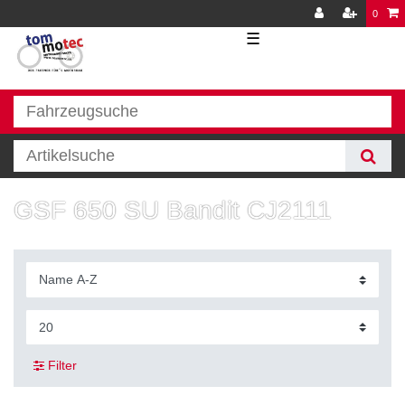
0
☰
GSF 650 SU Bandit CJ2111
Filter