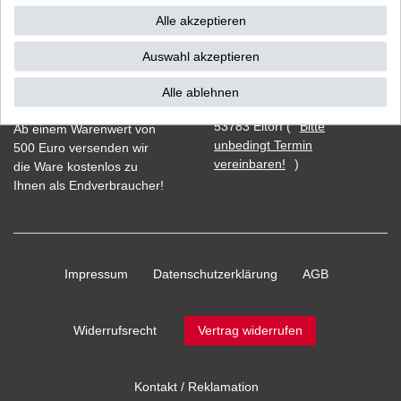
Alle akzeptieren
Auswahl akzeptieren
Vorkasse
Alle ablehnen
Barzahlung bei Abholung in
53783 Eitorf (
Bitte
Ab einem Warenwert von
unbedingt Termin
500 Euro versenden wir
vereinbaren!
)
die Ware kostenlos zu
Ihnen als Endverbraucher!
Impressum
Daten­schutz­erklärung
AGB
Widerrufs­recht
Vertrag widerrufen
Kontakt / Reklamation