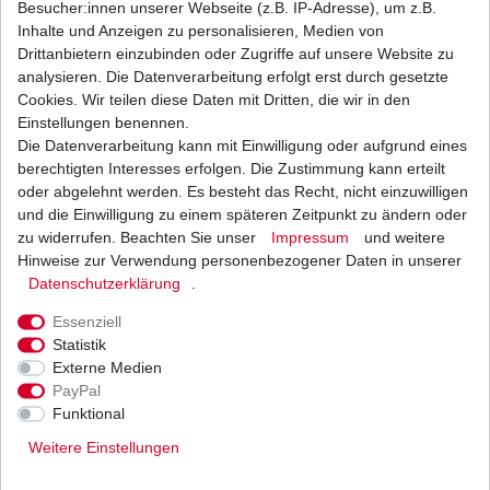
Besucher:innen unserer Webseite (z.B. IP-Adresse), um z.B.
Inhalte und Anzeigen zu personalisieren, Medien von
Batterie YUASA YTX9-BS Suzuki GSF 650 B5 CJ
Drittanbietern einzubinden oder Zugriffe auf unsere Website zu
CZ Bandit 2005 - 2016 HQ
analysieren. Die Datenverarbeitung erfolgt erst durch gesetzte
61,47 € *
Cookies. Wir teilen diese Daten mit Dritten, die wir in den
UVP 67,24 €
1
Stück
| 61,47 € / Stück
Einstellungen benennen.
*
inkl. ges. MwSt.
zzgl.
Versandkosten
Die Datenverarbeitung kann mit Einwilligung oder aufgrund eines
berechtigten Interesses erfolgen. Die Zustimmung kann erteilt
oder abgelehnt werden. Es besteht das Recht, nicht einzuwilligen
und die Einwilligung zu einem späteren Zeitpunkt zu ändern oder
zu widerrufen. Beachten Sie unser
Impressum
und weitere
Marken Batterie YTX9-BS wartungsfrei für
Suzuki
Hinweise zur Verwendung personenbezogener Daten in unserer
Daten­schutz­erklärung
.
33,61 € *
UVP 36,76 €
1
Stück
| 33,61 € / Stück
Essenziell
*
inkl. ges. MwSt.
zzgl.
Versandkosten
Statistik
Externe Medien
PayPal
Funktional
Weitere Einstellungen
Versand
Bezahlarten