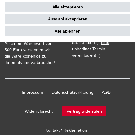
Alle akzeptieren
Auswahl akzeptieren
Vorkasse
Alle ablehnen
Barzahlung bei Abholung in
53783 Eitorf (
Bitte
Ab einem Warenwert von
unbedingt Termin
500 Euro versenden wir
vereinbaren!
)
die Ware kostenlos zu
Ihnen als Endverbraucher!
Impressum
Daten­schutz­erklärung
AGB
Widerrufs­recht
Vertrag widerrufen
Kontakt / Reklamation