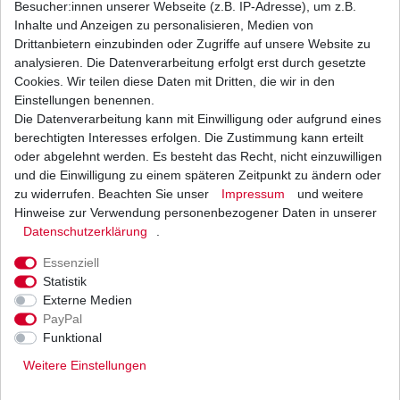
Besucher:innen unserer Webseite (z.B. IP-Adresse), um z.B.
Inhalte und Anzeigen zu personalisieren, Medien von
Dichtung Kupplungsdeckel Suzuki Diverse
Drittanbietern einzubinden oder Zugriffe auf unsere Website zu
Modelle 1985 - 2006
analysieren. Die Datenverarbeitung erfolgt erst durch gesetzte
9,98 € *
Cookies. Wir teilen diese Daten mit Dritten, die wir in den
UVP 10,99 €
1
Stück
| 9,98 € / Stück
Einstellungen benennen.
*
inkl. ges. MwSt.
zzgl.
Versandkosten
Die Datenverarbeitung kann mit Einwilligung oder aufgrund eines
berechtigten Interesses erfolgen. Die Zustimmung kann erteilt
oder abgelehnt werden. Es besteht das Recht, nicht einzuwilligen
und die Einwilligung zu einem späteren Zeitpunkt zu ändern oder
zu widerrufen. Beachten Sie unser
Impressum
und weitere
Dichtung Lichtmaschine Suzuki GSF 650
Bandit B5 2005 - 2006
Hinweise zur Verwendung personenbezogener Daten in unserer
Daten­schutz­erklärung
.
8,14 € *
UVP 8,97 €
1
Stück
| 8,14 € / Stück
Essenziell
*
inkl. ges. MwSt.
zzgl.
Versandkosten
Statistik
Externe Medien
PayPal
Funktional
Weitere Einstellungen
Versand
Bezahlarten