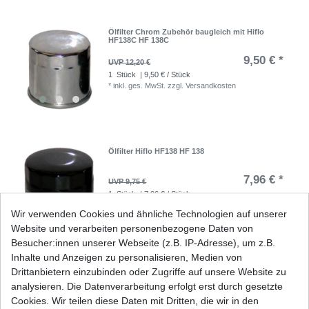
Ölfilter Chrom Zubehör baugleich mit Hiflo
HF138C HF 138C
9,50 € *
UVP 12,20 €
1
Stück
| 9,50 € / Stück
*
inkl. ges. MwSt.
zzgl.
Versandkosten
Ölfilter Hiflo HF138 HF 138
7,96 € *
UVP 9,75 €
1
Stück
| 7,96 € / Stück
*
inkl. ges. MwSt.
zzgl.
Versandkosten
Wir verwenden Cookies und ähnliche Technologien auf unserer
Website und verarbeiten personenbezogene Daten von
Besucher:innen unserer Webseite (z.B. IP-Adresse), um z.B.
Inhalte und Anzeigen zu personalisieren, Medien von
Ölfilter Hiflo HF138C HF 138C Chrom
Drittanbietern einzubinden oder Zugriffe auf unsere Website zu
analysieren. Die Datenverarbeitung erfolgt erst durch gesetzte
12,82 € *
Cookies. Wir teilen diese Daten mit Dritten, die wir in den
UVP 15,70 €