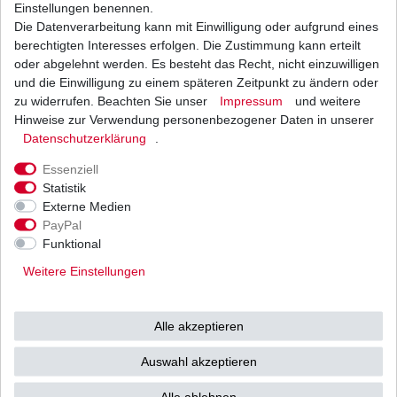
1
Stück
| 12,82 € / Stück
Einstellungen benennen.
*
inkl. ges. MwSt.
zzgl.
Versandkosten
Die Datenverarbeitung kann mit Einwilligung oder aufgrund eines
berechtigten Interesses erfolgen. Die Zustimmung kann erteilt
oder abgelehnt werden. Es besteht das Recht, nicht einzuwilligen
und die Einwilligung zu einem späteren Zeitpunkt zu ändern oder
zu widerrufen. Beachten Sie unser
Impressum
und weitere
Ölfilter Hiflo HF138RC HF 138 RC
Hinweise zur Verwendung personenbezogener Daten in unserer
Daten­schutz­erklärung
.
10,17 € *
UVP 12,46 €
1
Stück
| 10,17 € / Stück
Essenziell
*
inkl. ges. MwSt.
zzgl.
Versandkosten
Statistik
Externe Medien
PayPal
Funktional
Ölfilter Meiwa S3009 S3011 S3013 Japan HQ
entspricht HF138 HF 138
Weitere Einstellungen
7,56 € *
UVP 9,26 €
1
Stück
| 7,56 € / Stück
Alle akzeptieren
*
inkl. ges. MwSt.
zzgl.
Versandkosten
Auswahl akzeptieren
Alle ablehnen