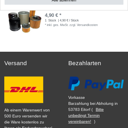
Ölfilter Zubehör entspricht HF 138 HF138
4,90 € *
1
Stück
| 4,90 € / Stück
*
inkl. ges. MwSt.
zzgl.
Versandkosten
Versand
Bezahlarten
Vorkasse
Barzahlung bei Abholung in
53783 Eitorf (
Bitte
Ab einem Warenwert von
unbedingt Termin
500 Euro versenden wir
vereinbaren!
)
die Ware kostenlos zu