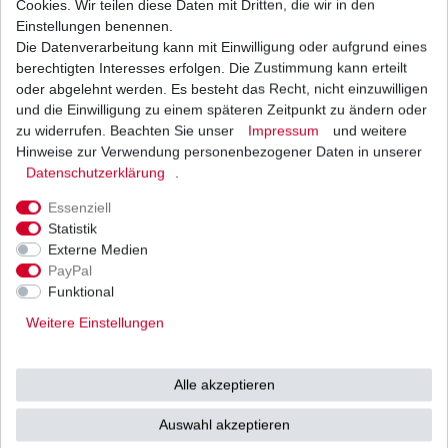
Cookies. Wir teilen diese Daten mit Dritten, die wir in den
Einstellungen benennen.
Die Datenverarbeitung kann mit Einwilligung oder aufgrund eines
Zündkerze NGK CR9E, CR 9 E, CR9 E, CR 9E,
6263
berechtigten Interesses erfolgen. Die Zustimmung kann erteilt
9,31 € *
oder abgelehnt werden. Es besteht das Recht, nicht einzuwilligen
UVP 13,30 €
und die Einwilligung zu einem späteren Zeitpunkt zu ändern oder
1
Stück
| 9,31 € / Stück
*
inkl. ges. MwSt.
zzgl.
Versandkosten
zu widerrufen. Beachten Sie unser
Impressum
und weitere
Hinweise zur Verwendung personenbezogener Daten in unserer
Daten­schutz­erklärung
.
Essenziell
Statistik
Externe Medien
Versand
Bezahlarten
PayPal
Funktional
Weitere Einstellungen
Vorkasse
Alle akzeptieren
Barzahlung bei Abholung in
53783 Eitorf (
Bitte
Ab einem Warenwert von
Auswahl akzeptieren
unbedingt Termin
500 Euro versenden wir