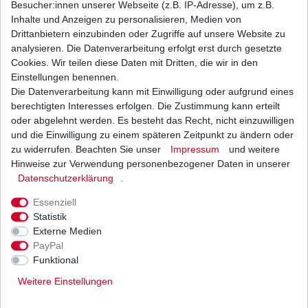
Besucher:innen unserer Webseite (z.B. IP-Adresse), um z.B.
Inhalte und Anzeigen zu personalisieren, Medien von
Batterie YUASA YTX9-BS Suzuki GSF 650 B5 CJ
Drittanbietern einzubinden oder Zugriffe auf unsere Website zu
CZ Bandit 2005 - 2016 HQ
analysieren. Die Datenverarbeitung erfolgt erst durch gesetzte
61,47 € *
Cookies. Wir teilen diese Daten mit Dritten, die wir in den
UVP 67,24 €
1
Stück
| 61,47 € / Stück
Einstellungen benennen.
*
inkl. ges. MwSt.
zzgl.
Versandkosten
Die Datenverarbeitung kann mit Einwilligung oder aufgrund eines
berechtigten Interesses erfolgen. Die Zustimmung kann erteilt
oder abgelehnt werden. Es besteht das Recht, nicht einzuwilligen
und die Einwilligung zu einem späteren Zeitpunkt zu ändern oder
zu widerrufen. Beachten Sie unser
Impressum
und weitere
Marken Batterie YTX9-BS wartungsfrei für
Suzuki
Hinweise zur Verwendung personenbezogener Daten in unserer
Daten­schutz­erklärung
.
33,61 € *
UVP 36,76 €
1
Stück
| 33,61 € / Stück
Essenziell
*
inkl. ges. MwSt.
zzgl.
Versandkosten
Statistik
Externe Medien
PayPal
Funktional
Weitere Einstellungen
Versand
Bezahlarten