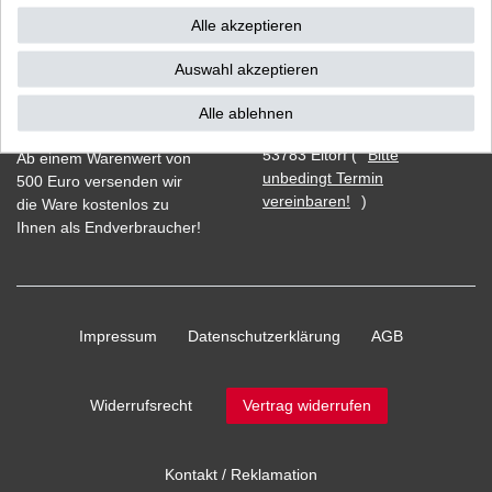
Alle akzeptieren
Auswahl akzeptieren
Vorkasse
Alle ablehnen
Barzahlung bei Abholung in
53783 Eitorf (
Bitte
Ab einem Warenwert von
unbedingt Termin
500 Euro versenden wir
vereinbaren!
)
die Ware kostenlos zu
Ihnen als Endverbraucher!
Impressum
Daten­schutz­erklärung
AGB
Widerrufs­recht
Vertrag widerrufen
Kontakt / Reklamation