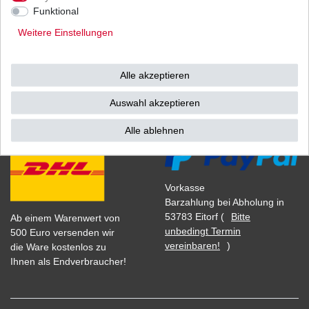
1
Satz
| 31,62 € / Satz
Funktional
*
inkl. ges. MwSt.
zzgl.
Versandkosten
Weitere Einstellungen
Alle akzeptieren
Versand
Bezahlarten
Auswahl akzeptieren
Alle ablehnen
Vorkasse
Barzahlung bei Abholung in
53783 Eitorf (
Bitte
Ab einem Warenwert von
unbedingt Termin
500 Euro versenden wir
vereinbaren!
)
die Ware kostenlos zu
Ihnen als Endverbraucher!