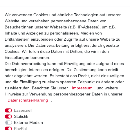
Bremsbeläge EBC FA 158 FA158 Standard
Wir verwenden Cookies und ähnliche Technologien auf unserer
Bremsklötze vorne
Website und verarbeiten personenbezogene Daten von
22,64 € *
UVP 33,08 €
Besucher:innen unserer Webseite (z.B. IP-Adresse), um z.B.
1
Satz
| 22,64 € / Satz
Inhalte und Anzeigen zu personalisieren, Medien von
*
inkl. ges. MwSt.
zzgl.
Versandkosten
Drittanbietern einzubinden oder Zugriffe auf unsere Website zu
analysieren. Die Datenverarbeitung erfolgt erst durch gesetzte
Cookies. Wir teilen diese Daten mit Dritten, die wir in den
Einstellungen benennen.
Die Datenverarbeitung kann mit Einwilligung oder aufgrund eines
Bremsbeläge EBC FA 158 HH FA158HH Sinter
Bremsklötze vorne
berechtigten Interesses erfolgen. Die Zustimmung kann erteilt
32,74 € *
oder abgelehnt werden. Es besteht das Recht, nicht einzuwilligen
UVP 47,84 €
und die Einwilligung zu einem späteren Zeitpunkt zu ändern oder
1
Satz
| 32,74 € / Satz
*
inkl. ges. MwSt.
zzgl.
Versandkosten
zu widerrufen. Beachten Sie unser
Impressum
und weitere
Hinweise zur Verwendung personenbezogener Daten in unserer
Daten­schutz­erklärung
.
Essenziell
Bremsbeläge EBC FA 174 HH FA174HH Sinter
Statistik
Bremsklötze hinten
Externe Medien
31,62 € *
UVP 46,20 €
PayPal