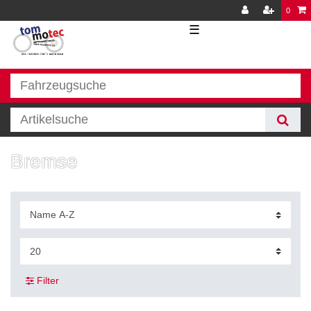
0
☰
Bremse
Filter