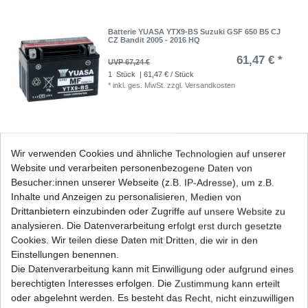
Batterie YUASA YTX9-BS Suzuki GSF 650 B5 CJ
CZ Bandit 2005 - 2016 HQ
61,47 € *
UVP 67,24 €
1
Stück
| 61,47 € / Stück
*
inkl. ges. MwSt.
zzgl.
Versandkosten
Blinkrelais Suzuki GSF 650 Bandit B5 CJ CZ
Wir verwenden Cookies und ähnliche Technologien auf unserer
2005 - 2016
Website und verarbeiten personenbezogene Daten von
28,90 € *
UVP 43,00 €
Besucher:innen unserer Webseite (z.B. IP-Adresse), um z.B.
1
Stück
| 28,90 € / Stück
Inhalte und Anzeigen zu personalisieren, Medien von
*
inkl. ges. MwSt.
zzgl.
Versandkosten
Drittanbietern einzubinden oder Zugriffe auf unsere Website zu
analysieren. Die Datenverarbeitung erfolgt erst durch gesetzte
Cookies. Wir teilen diese Daten mit Dritten, die wir in den
Einstellungen benennen.
Die Datenverarbeitung kann mit Einwilligung oder aufgrund eines
Marken Batterie YTX9-BS wartungsfrei für
Suzuki
berechtigten Interesses erfolgen. Die Zustimmung kann erteilt
33,61 € *
oder abgelehnt werden. Es besteht das Recht, nicht einzuwilligen
UVP 36,76 €