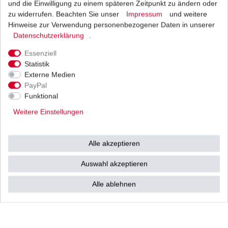
und die Einwilligung zu einem späteren Zeitpunkt zu ändern oder
1
Stück
| 33,61 € / Stück
*
inkl. ges. MwSt.
zzgl.
Versandkosten
zu widerrufen. Beachten Sie unser
Impressum
und weitere
Hinweise zur Verwendung personenbezogener Daten in unserer
Daten­schutz­erklärung
.
Essenziell
Regler Lichtmaschine Suzuki GSF 650 Bandit
Statistik
B5 2005 - 2006
Externe Medien
52,80 € *
UVP 76,30 €
PayPal
1
Stück
| 52,80 € / Stück
Funktional
*
inkl. ges. MwSt.
zzgl.
Versandkosten
Weitere Einstellungen
Alle akzeptieren
Zündkerze NGK CR8EK CR 8 EK
Auswahl akzeptieren
13,50 € *
UVP 19,31 €
1
Stück
| 13,50 € / Stück
Alle ablehnen
*
inkl. ges. MwSt.
zzgl.
Versandkosten