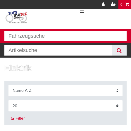
0
☰
Elektrik
Filter