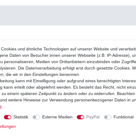
Cookies und ähnliche Technologien auf unserer Website und verarbei
ne Daten von Besucher:innen unserer Webseite (z.B. IP-Adresse), um
u personalisieren, Medien von Drittanbietern einzubinden oder Zugriff
ysieren. Die Datenverarbeitung erfolgt erst durch gesetzte Cookies. Wi
en, die wir in den Einstellungen benennen.
beitung kann mit Einwilligung oder aufgrund eines berechtigten Interes
 kann erteilt oder abgelehnt werden. Es besteht das Recht, nicht einz
ng zu einem späteren Zeitpunkt zu ändern oder zu widerrufen. Beachten
und weitere Hinweise zur Verwendung personenbezogener Daten in u
g
.
Statistik
Externe Medien
PayPal
Funktional
ellungen
Kupplungsdeckel Suzuki Diverse Modelle
Dichtung Lichtmaschine Suzuki GSF 650
06
B5 2005 - 2006