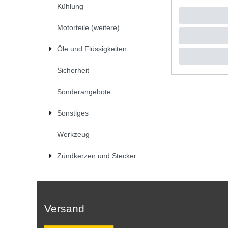
Kühlung
UVP 10,9
1
Stück
|
*
inkl. ges
Motorteile (weitere)
Öle und Flüssigkeiten
Sicherheit
Sonderangebote
Sonstiges
Werkzeug
Zündkerzen und Stecker
Versand