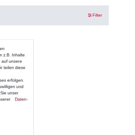
Filter
ten
 z.B. Inhalte
e auf unsere
r teilen diese
ses erfolgen.
uwilligen und
 Sie unser
nserer
Daten­
 Bandit