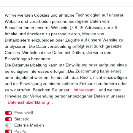
Batterie YUASA YTX9-BS Suzuki GSF 650 B5 CJ
Wir verwenden Cookies und ähnliche Technologien auf unserer
CZ Bandit 2005 - 2016 HQ
Website und verarbeiten personenbezogene Daten von
61,47 € *
UVP 67,24 €
Besucher:innen unserer Webseite (z.B. IP-Adresse), um z.B.
1
Stück
| 61,47 € / Stück
Inhalte und Anzeigen zu personalisieren, Medien von
*
inkl. ges. MwSt.
zzgl.
Versandkosten
Drittanbietern einzubinden oder Zugriffe auf unsere Website zu
analysieren. Die Datenverarbeitung erfolgt erst durch gesetzte
Cookies. Wir teilen diese Daten mit Dritten, die wir in den
Einstellungen benennen.
Die Datenverarbeitung kann mit Einwilligung oder aufgrund eines
Blinkrelais Suzuki GSF 650 Bandit B5 CJ CZ
2005 - 2016
berechtigten Interesses erfolgen. Die Zustimmung kann erteilt
28,90 € *
oder abgelehnt werden. Es besteht das Recht, nicht einzuwilligen
UVP 43,00 €
und die Einwilligung zu einem späteren Zeitpunkt zu ändern oder
1
Stück
| 28,90 € / Stück
*
inkl. ges. MwSt.
zzgl.
Versandkosten
zu widerrufen. Beachten Sie unser
Impressum
und weitere
Hinweise zur Verwendung personenbezogener Daten in unserer
Daten­schutz­erklärung
.
Essenziell
Marken Batterie YTX9-BS wartungsfrei für
Statistik
Suzuki
Externe Medien
33,61 € *
UVP 36,76 €
PayPal