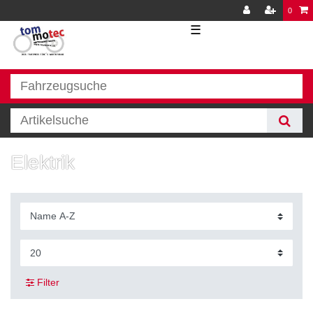
0
☰
Elektrik
Filter