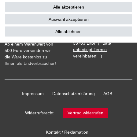
Alle akzeptieren
Auswahl akzeptieren
Vorkasse
Alle ablehnen
Barzahlung bei Abholung in
53783 Eitorf (
Bitte
Ab einem Warenwert von
unbedingt Termin
500 Euro versenden wir
vereinbaren!
)
die Ware kostenlos zu
Ihnen als Endverbraucher!
Impressum
Daten­schutz­erklärung
AGB
Widerrufs­recht
Vertrag widerrufen
Kontakt / Reklamation