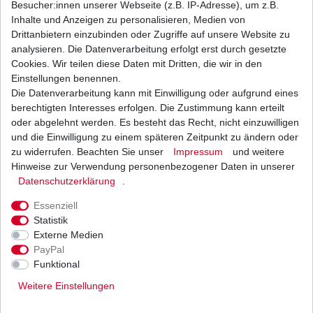
Besucher:innen unserer Webseite (z.B. IP-Adresse), um z.B.
Inhalte und Anzeigen zu personalisieren, Medien von
Batterie Yuasa YB14L-A2 High Quality
Drittanbietern einzubinden oder Zugriffe auf unsere Website zu
analysieren. Die Datenverarbeitung erfolgt erst durch gesetzte
85,97 € *
Cookies. Wir teilen diese Daten mit Dritten, die wir in den
UVP 89,81 €
1
Stück
| 85,97 € / Stück
Einstellungen benennen.
*
inkl. ges. MwSt.
zzgl.
Versandkosten
Die Datenverarbeitung kann mit Einwilligung oder aufgrund eines
berechtigten Interesses erfolgen. Die Zustimmung kann erteilt
oder abgelehnt werden. Es besteht das Recht, nicht einzuwilligen
und die Einwilligung zu einem späteren Zeitpunkt zu ändern oder
zu widerrufen. Beachten Sie unser
Impressum
und weitere
GEL Batterie YB14L-A2
Hinweise zur Verwendung personenbezogener Daten in unserer
Daten­schutz­erklärung
.
68,00 € *
UVP 71,03 €
1
Stück
| 68,00 € / Stück
Essenziell
*
inkl. ges. MwSt.
zzgl.
Versandkosten
Statistik
Externe Medien
PayPal
Funktional
Weitere Einstellungen
Versand
Bezahlarten