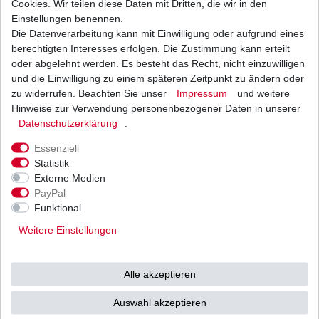
Cookies. Wir teilen diese Daten mit Dritten, die wir in den
Einstellungen benennen.
Die Datenverarbeitung kann mit Einwilligung oder aufgrund eines
Dichtung Lichtmaschine Suzuki DR 650 S SP46
1996 - 2009
berechtigten Interesses erfolgen. Die Zustimmung kann erteilt
7,56 € *
oder abgelehnt werden. Es besteht das Recht, nicht einzuwilligen
UVP 8,33 €
und die Einwilligung zu einem späteren Zeitpunkt zu ändern oder
1
Stück
| 7,56 € / Stück
*
inkl. ges. MwSt.
zzgl.
Versandkosten
zu widerrufen. Beachten Sie unser
Impressum
und weitere
Hinweise zur Verwendung personenbezogener Daten in unserer
Daten­schutz­erklärung
.
Essenziell
Statistik
Externe Medien
Versand
Bezahlarten
PayPal
Funktional
Weitere Einstellungen
Vorkasse
Alle akzeptieren
Barzahlung bei Abholung in
53783 Eitorf (
Bitte
Ab einem Warenwert von
Auswahl akzeptieren
unbedingt Termin
500 Euro versenden wir