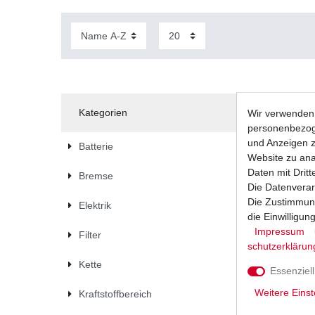
Kategorien
Wir verwenden 
personenbezoge
und Anzeigen z
Batterie
Website zu anal
Daten mit Dritt
Bremse
Die Datenverar
Die Zustimmung
Elektrik
die Einwilligu
Impressum
Filter
schutz­erklärun
Kette
Essenziell
Weitere Einst
Kraftstoffbereich
Impulsge
SP44 SP4