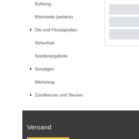
Kühlung
29,80 
1
Stück
|
*
inkl. ges
Motorteile (weitere)
Öle und Flüssigkeiten
Sicherheit
Sonderangebote
Sonstiges
Werkzeug
Zündkerzen und Stecker
Versand