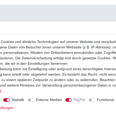
Cookies und ähnliche Technologien auf unserer Website und verarbei
ne Daten von Besucher:innen unserer Webseite (z.B. IP-Adresse), um
u personalisieren, Medien von Drittanbietern einzubinden oder Zugriff
ysieren. Die Datenverarbeitung erfolgt erst durch gesetzte Cookies. Wi
en, die wir in den Einstellungen benennen.
beitung kann mit Einwilligung oder aufgrund eines berechtigten Interes
 kann erteilt oder abgelehnt werden. Es besteht das Recht, nicht einz
ng zu einem späteren Zeitpunkt zu ändern oder zu widerrufen. Beachten
und weitere Hinweise zur Verwendung personenbezogener Daten in u
g
.
Statistik
Externe Medien
PayPal
Funktional
ellungen
ber Lima Suzuki DR650 SP41 SP42 SP43
5 SP46 1990-2000