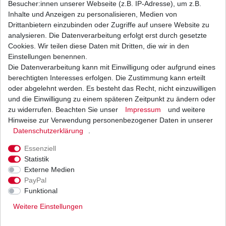
Besucher:innen unserer Webseite (z.B. IP-Adresse), um z.B.
Inhalte und Anzeigen zu personalisieren, Medien von
Bremsbeläge EBC FA 147 FA147 Standard
Drittanbietern einzubinden oder Zugriffe auf unsere Website zu
Bremsklötze Suzuki DR vorne
analysieren. Die Datenverarbeitung erfolgt erst durch gesetzte
22,64 € *
Cookies. Wir teilen diese Daten mit Dritten, die wir in den
UVP 33,08 €
1
Satz
| 22,64 € / Satz
Einstellungen benennen.
*
inkl. ges. MwSt.
zzgl.
Versandkosten
Die Datenverarbeitung kann mit Einwilligung oder aufgrund eines
berechtigten Interesses erfolgen. Die Zustimmung kann erteilt
oder abgelehnt werden. Es besteht das Recht, nicht einzuwilligen
und die Einwilligung zu einem späteren Zeitpunkt zu ändern oder
zu widerrufen. Beachten Sie unser
Impressum
und weitere
Bremslichtschalter vorne Suzuki 001
Hinweise zur Verwendung personenbezogener Daten in unserer
Daten­schutz­erklärung
.
6,28 € *
UVP 7,70 €
1
Stück
| 6,28 € / Stück
Essenziell
*
inkl. ges. MwSt.
zzgl.
Versandkosten
Statistik
Externe Medien
PayPal
Funktional
Weitere Einstellungen
Versand
Bezahlarten