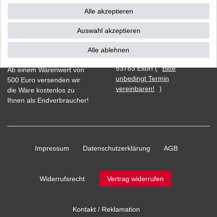
Alle akzeptieren
Auswahl akzeptieren
Vorkasse
Alle ablehnen
Barzahlung bei Abholung in
53783 Eitorf (
Bitte
Ab einem Warenwert von
unbedingt Termin
500 Euro versenden wir
vereinbaren!
)
die Ware kostenlos zu
Ihnen als Endverbraucher!
Impressum
Daten­schutz­erklärung
AGB
Widerrufs­recht
Vertrag widerrufen
Kontakt / Reklamation