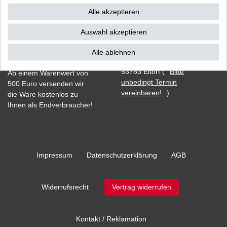
Alle akzeptieren
Auswahl akzeptieren
Vorkasse
Alle ablehnen
Barzahlung bei Abholung in
53783 Eitorf (
Bitte
Ab einem Warenwert von
unbedingt Termin
500 Euro versenden wir
vereinbaren!
)
die Ware kostenlos zu
Ihnen als Endverbraucher!
Impressum
Daten­schutz­erklärung
AGB
Widerrufs­recht
Vertrag widerrufen
Kontakt / Reklamation