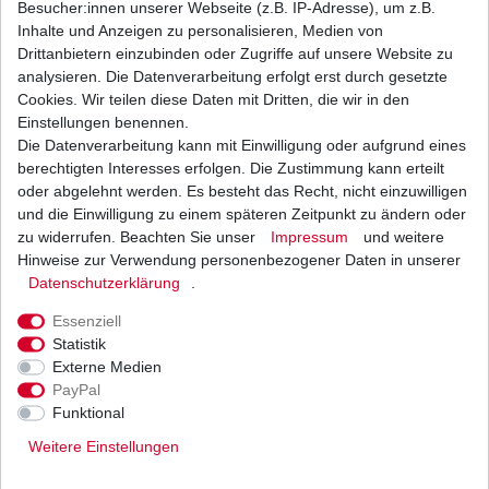
Besucher:innen unserer Webseite (z.B. IP-Adresse), um z.B.
Inhalte und Anzeigen zu personalisieren, Medien von
Bremsbeläge EBC FA 147 FA147 Standard
Drittanbietern einzubinden oder Zugriffe auf unsere Website zu
Bremsklötze Suzuki DR vorne
analysieren. Die Datenverarbeitung erfolgt erst durch gesetzte
22,64 € *
Cookies. Wir teilen diese Daten mit Dritten, die wir in den
UVP 33,08 €
1
Satz
| 22,64 € / Satz
Einstellungen benennen.
*
inkl. ges. MwSt.
zzgl.
Versandkosten
Die Datenverarbeitung kann mit Einwilligung oder aufgrund eines
berechtigten Interesses erfolgen. Die Zustimmung kann erteilt
oder abgelehnt werden. Es besteht das Recht, nicht einzuwilligen
und die Einwilligung zu einem späteren Zeitpunkt zu ändern oder
zu widerrufen. Beachten Sie unser
Impressum
und weitere
Bremslichtschalter vorne Suzuki 001
Hinweise zur Verwendung personenbezogener Daten in unserer
Daten­schutz­erklärung
.
6,28 € *
UVP 7,70 €
1
Stück
| 6,28 € / Stück
Essenziell
*
inkl. ges. MwSt.
zzgl.
Versandkosten
Statistik
Externe Medien
PayPal
Funktional
Weitere Einstellungen
Versand
Bezahlarten