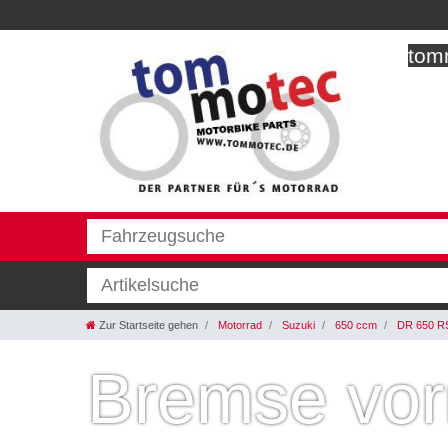
tomm
Zur Startseite gehen
Motorrad
Suzuki
650 ccm
DR 650 R
Bremse vo