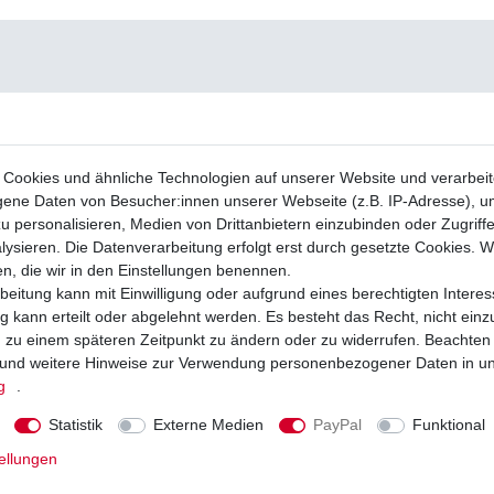
Cookies und ähnliche Technologien auf unserer Website und verarbei
ne Daten von Besucher:innen unserer Webseite (z.B. IP-Adresse), um
u personalisieren, Medien von Drittanbietern einzubinden oder Zugriff
ysieren. Die Datenverarbeitung erfolgt erst durch gesetzte Cookies. Wi
en, die wir in den Einstellungen benennen.
beitung kann mit Einwilligung oder aufgrund eines berechtigten Interes
 kann erteilt oder abgelehnt werden. Es besteht das Recht, nicht einz
ng zu einem späteren Zeitpunkt zu ändern oder zu widerrufen. Beachten
und weitere Hinweise zur Verwendung personenbezogener Daten in u
g
.
Statistik
Externe Medien
PayPal
Funktional
ellungen
äge EBC FA 147 FA147 Standard
Bremslichtschalter vorne Suzuki 001
ze Suzuki DR vorne