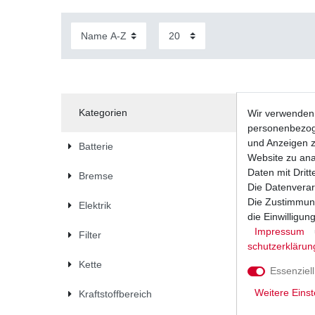
Kategorien
Wir verwenden 
personenbezoge
und Anzeigen z
Batterie
Website zu anal
Daten mit Dritt
Bremse
Die Datenverar
Die Zustimmung
Elektrik
die Einwilligu
Impressum
Filter
schutz­erklärun
Kette
Essenziell
Weitere Einst
Kraftstoffbereich
Bremsbel
Bremsklöt