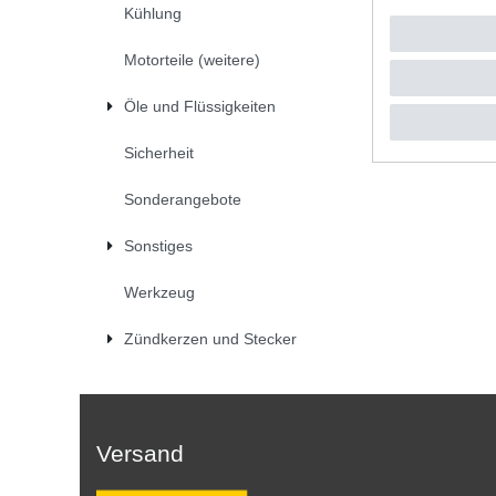
Kühlung
UVP 33,0
1
Satz
| 
*
inkl. ges
Motorteile (weitere)
Öle und Flüssigkeiten
Sicherheit
Sonderangebote
Sonstiges
Werkzeug
Zündkerzen und Stecker
Versand