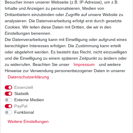
Besucher:innen unserer Webseite (z.B. IP-Adresse), um z.B.
Inhalte und Anzeigen zu personalisieren, Medien von
Bremsbeläge EBC FA 147 FA147 Standard
Drittanbietern einzubinden oder Zugriffe auf unsere Website zu
Bremsklötze Suzuki DR vorne
analysieren. Die Datenverarbeitung erfolgt erst durch gesetzte
22,64 € *
Cookies. Wir teilen diese Daten mit Dritten, die wir in den
UVP 33,08 €
1
Satz
| 22,64 € / Satz
Einstellungen benennen.
*
inkl. ges. MwSt.
zzgl.
Versandkosten
Die Datenverarbeitung kann mit Einwilligung oder aufgrund eines
berechtigten Interesses erfolgen. Die Zustimmung kann erteilt
oder abgelehnt werden. Es besteht das Recht, nicht einzuwilligen
und die Einwilligung zu einem späteren Zeitpunkt zu ändern oder
zu widerrufen. Beachten Sie unser
Impressum
und weitere
Bremslichtschalter vorne Suzuki 001
Hinweise zur Verwendung personenbezogener Daten in unserer
Daten­schutz­erklärung
.
6,28 € *
UVP 7,70 €
1
Stück
| 6,28 € / Stück
Essenziell
*
inkl. ges. MwSt.
zzgl.
Versandkosten
Statistik
Externe Medien
PayPal
Funktional
Weitere Einstellungen
Versand
Bezahlarten