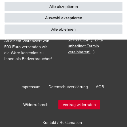
Alle akzeptieren
Auswahl akzeptieren
Vorkasse
Alle ablehnen
Barzahlung bei Abholung in
53783 Eitorf (
Bitte
Ab einem Warenwert von
unbedingt Termin
500 Euro versenden wir
vereinbaren!
)
die Ware kostenlos zu
Ihnen als Endverbraucher!
Impressum
Daten­schutz­erklärung
AGB
Widerrufs­recht
Vertrag widerrufen
Kontakt / Reklamation