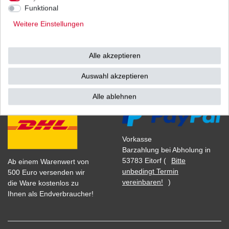
1
Stück
| 98,24 € / Stück
Funktional
*
inkl. ges. MwSt.
zzgl.
Versandkosten
Weitere Einstellungen
Alle akzeptieren
Versand
Bezahlarten
Auswahl akzeptieren
Alle ablehnen
Vorkasse
Barzahlung bei Abholung in
53783 Eitorf (
Bitte
Ab einem Warenwert von
unbedingt Termin
500 Euro versenden wir
vereinbaren!
)
die Ware kostenlos zu
Ihnen als Endverbraucher!