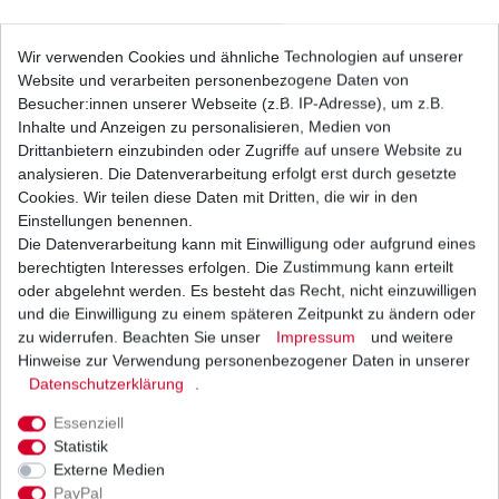
Regler Lichtmaschine DR 650 R SP43 SP44 SP45
Wir verwenden Cookies und ähnliche Technologien auf unserer
1992-1995 8 Kabel 48cm
Website und verarbeiten personenbezogene Daten von
76,90 € *
Besucher:innen unserer Webseite (z.B. IP-Adresse), um z.B.
1
Stück
| 76,90 € / Stück
Inhalte und Anzeigen zu personalisieren, Medien von
*
inkl. ges. MwSt.
zzgl.
Versandkosten
Drittanbietern einzubinden oder Zugriffe auf unsere Website zu
analysieren. Die Datenverarbeitung erfolgt erst durch gesetzte
Cookies. Wir teilen diese Daten mit Dritten, die wir in den
Einstellungen benennen.
Die Datenverarbeitung kann mit Einwilligung oder aufgrund eines
Regler Lichtmaschine DR 650 SP41 SP44 SP45
1991 - 1995 5 Kabel
berechtigten Interesses erfolgen. Die Zustimmung kann erteilt
82,49 € *
oder abgelehnt werden. Es besteht das Recht, nicht einzuwilligen
UVP 101,06 €
und die Einwilligung zu einem späteren Zeitpunkt zu ändern oder
1
Stück
| 82,49 € / Stück
*
inkl. ges. MwSt.
zzgl.
Versandkosten
zu widerrufen. Beachten Sie unser
Impressum
und weitere
Hinweise zur Verwendung personenbezogener Daten in unserer
Daten­schutz­erklärung
.
Essenziell
Regler Lichtmaschine DR 650 SP44 SP45 1992 -
Statistik
1995 5 Kabel Electrosport
Externe Medien
98,24 € *
UVP 120,35 €
PayPal