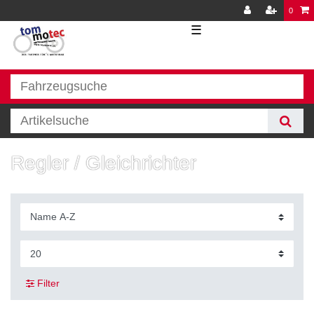
0
☰
Regler / Gleichrichter
Filter