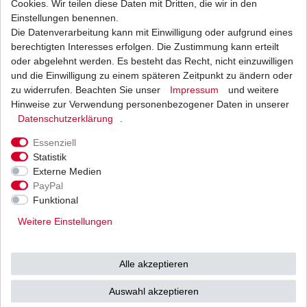
Cookies. Wir teilen diese Daten mit Dritten, die wir in den
Einstellungen benennen.
Die Datenverarbeitung kann mit Einwilligung oder aufgrund eines
Luftfilter Hiflo Suzuki DL 650 V-Strom B1 C7
2004 - 2022
berechtigten Interesses erfolgen. Die Zustimmung kann erteilt
23,29 € *
oder abgelehnt werden. Es besteht das Recht, nicht einzuwilligen
UVP 28,53 €
und die Einwilligung zu einem späteren Zeitpunkt zu ändern oder
1
Stück
| 23,29 € / Stück
*
inkl. ges. MwSt.
zzgl.
Versandkosten
zu widerrufen. Beachten Sie unser
Impressum
und weitere
Hinweise zur Verwendung personenbezogener Daten in unserer
Daten­schutz­erklärung
.
Essenziell
Statistik
Externe Medien
Versand
Bezahlarten
PayPal
Funktional
Weitere Einstellungen
Vorkasse
Alle akzeptieren
Barzahlung bei Abholung in
53783 Eitorf (
Bitte
Ab einem Warenwert von
Auswahl akzeptieren
unbedingt Termin
500 Euro versenden wir