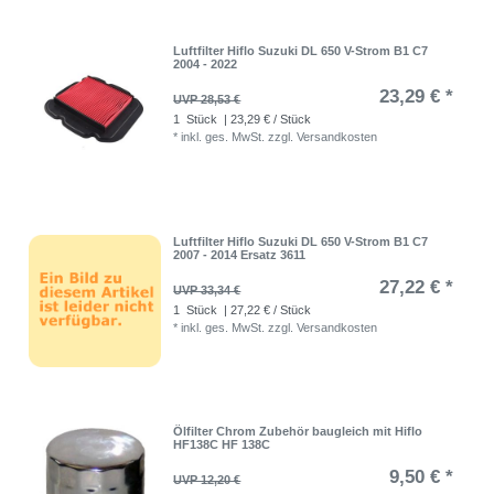
Luftfilter Hiflo Suzuki DL 650 V-Strom B1 C7
2004 - 2022
23,29 € *
UVP 28,53 €
1
Stück
| 23,29 € / Stück
*
inkl. ges. MwSt.
zzgl.
Versandkosten
Luftfilter Hiflo Suzuki DL 650 V-Strom B1 C7
2007 - 2014 Ersatz 3611
27,22 € *
UVP 33,34 €
1
Stück
| 27,22 € / Stück
*
inkl. ges. MwSt.
zzgl.
Versandkosten
Ölfilter Chrom Zubehör baugleich mit Hiflo
HF138C HF 138C
9,50 € *
UVP 12,20 €