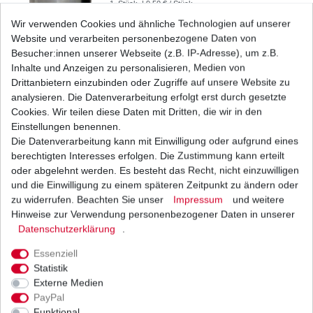
1
Stück
| 9,50 € / Stück
*
inkl. ges. MwSt.
zzgl.
Versandkosten
Wir verwenden Cookies und ähnliche Technologien auf unserer
Website und verarbeiten personenbezogene Daten von
Besucher:innen unserer Webseite (z.B. IP-Adresse), um z.B.
Inhalte und Anzeigen zu personalisieren, Medien von
Ölfilter Hiflo HF138 HF 138
Drittanbietern einzubinden oder Zugriffe auf unsere Website zu
analysieren. Die Datenverarbeitung erfolgt erst durch gesetzte
7,96 € *
Cookies. Wir teilen diese Daten mit Dritten, die wir in den
UVP 9,75 €
1
Stück
| 7,96 € / Stück
Einstellungen benennen.
*
inkl. ges. MwSt.
zzgl.
Versandkosten
Die Datenverarbeitung kann mit Einwilligung oder aufgrund eines
berechtigten Interesses erfolgen. Die Zustimmung kann erteilt
oder abgelehnt werden. Es besteht das Recht, nicht einzuwilligen
und die Einwilligung zu einem späteren Zeitpunkt zu ändern oder
zu widerrufen. Beachten Sie unser
Impressum
und weitere
Ölfilter Hiflo HF138C HF 138C Chrom
Hinweise zur Verwendung personenbezogener Daten in unserer
Daten­schutz­erklärung
.
12,82 € *
UVP 15,70 €
1
Stück
| 12,82 € / Stück
Essenziell
*
inkl. ges. MwSt.
zzgl.
Versandkosten
Statistik
Externe Medien
PayPal
Funktional