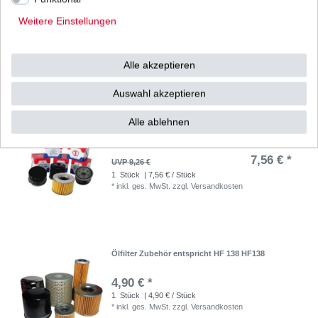
Ölfilter Hiflo HF138RC HF 138 RC
Weitere Einstellungen
10,17 € *
UVP 12,46 €
1
Stück
| 10,17 € / Stück
Alle akzeptieren
*
inkl. ges. MwSt.
zzgl.
Versandkosten
Auswahl akzeptieren
Alle ablehnen
Ölfilter Meiwa S3009 S3011 S3013 Japan HQ
entspricht HF138 HF 138
7,56 € *
UVP 9,26 €
1
Stück
| 7,56 € / Stück
*
inkl. ges. MwSt.
zzgl.
Versandkosten
Ölfilter Zubehör entspricht HF 138 HF138
4,90 € *
1
Stück
| 4,90 € / Stück
*
inkl. ges. MwSt.
zzgl.
Versandkosten