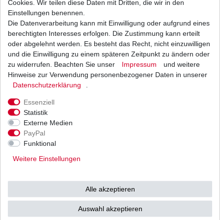
Cookies. Wir teilen diese Daten mit Dritten, die wir in den
Einstellungen benennen.
Die Datenverarbeitung kann mit Einwilligung oder aufgrund eines
Dichtung Lichtmaschine Suzuki VS 600 VN51
1995 - 1997
berechtigten Interesses erfolgen. Die Zustimmung kann erteilt
8,26 € *
oder abgelehnt werden. Es besteht das Recht, nicht einzuwilligen
UVP 11,36 €
und die Einwilligung zu einem späteren Zeitpunkt zu ändern oder
1
Stück
| 8,26 € / Stück
*
inkl. ges. MwSt.
zzgl.
Versandkosten
zu widerrufen. Beachten Sie unser
Impressum
und weitere
Hinweise zur Verwendung personenbezogener Daten in unserer
Daten­schutz­erklärung
.
Essenziell
Statistik
Externe Medien
Versand
Bezahlarten
PayPal
Funktional
Weitere Einstellungen
Vorkasse
Alle akzeptieren
Barzahlung bei Abholung in
53783 Eitorf (
Bitte
Ab einem Warenwert von
Auswahl akzeptieren
unbedingt Termin
500 Euro versenden wir